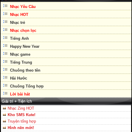
Nhạc Yêu Cầu
Nhạc HOT
Nhạc trẻ
Nhạc chọn lọc
Tiếng Anh
Happy New Year
Nhạc game
Tiếng Trung
Chuông theo tên
Hài Hước
Chuông Tổng hợp
Lời bài hát
Giải trí + Tiện ích
Nhạc Zing HOT
Kho SMS Kute!
Truyện tổng hợp
Hình nền mới!