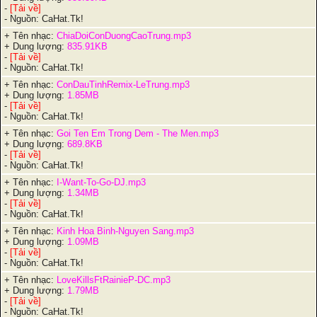
-
[Tải về]
- Nguồn: CaHat.Tk!
+ Tên nhạc:
ChiaDoiConDuongCaoTrung.mp3
+ Dung lượng:
835.91KB
-
[Tải về]
- Nguồn: CaHat.Tk!
+ Tên nhạc:
ConDauTinhRemix-LeTrung.mp3
+ Dung lượng:
1.85MB
-
[Tải về]
- Nguồn: CaHat.Tk!
+ Tên nhạc:
Goi Ten Em Trong Dem - The Men.mp3
+ Dung lượng:
689.8KB
-
[Tải về]
- Nguồn: CaHat.Tk!
+ Tên nhạc:
I-Want-To-Go-DJ.mp3
+ Dung lượng:
1.34MB
-
[Tải về]
- Nguồn: CaHat.Tk!
+ Tên nhạc:
Kinh Hoa Binh-Nguyen Sang.mp3
+ Dung lượng:
1.09MB
-
[Tải về]
- Nguồn: CaHat.Tk!
+ Tên nhạc:
LoveKillsFtRainieP-DC.mp3
+ Dung lượng:
1.79MB
-
[Tải về]
- Nguồn: CaHat.Tk!