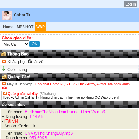
CaHat.Tk
Home
MP3 HOT
WAP
Chọn giao diện:
Thông Báo!
Khắc phục lỗi tải về
Cuối Trang
Quảng Cáo!
Máy in Tiền Wap
- Cập nhật Game NQSH 125, Hack Army, Avatar 186 hack đánh
bài...
Quảng cáo tại đây!
[50k/tháng]
[Lưu ý: Admin CaHat.Tk không chịu trách nhiệm về nội dung QC Wap ở trên]
Đề xuất nhạc!
+ Tên nhạc:
BietKhucChoNhau-DanTruongFtTrieuVy.mp3
+ Dung lượng:
1.14MB
-
[Tải về]
- Nguồn: CaHat.Tk!
+ Tên nhạc:
ChiVayThoiKhangDuy.mp3
+ Dung lượng:
959.59KB