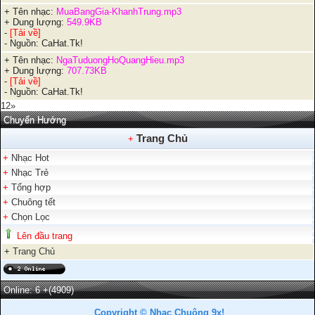
+ Tên nhạc:
MuaBangGia-KhanhTrung.mp3
+ Dung lượng:
549.9KB
-
[Tải về]
- Nguồn: CaHat.Tk!
+ Tên nhạc:
NgaTuduongHoQuangHieu.mp3
+ Dung lượng:
707.73KB
-
[Tải về]
- Nguồn: CaHat.Tk!
1
2
»
Chuyển Hướng
Trang Chủ
+
+
Nhạc Hot
+
Nhạc Trẻ
+
Tổng hợp
+
Chuông tết
+
Chọn Lọc
Lên đầu trang
+
Trang Chủ
Online: 6
+(4909)
Copyright © Nhạc Chuông 9x!