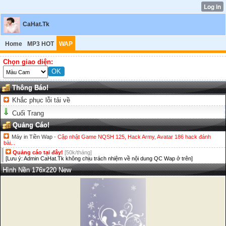
CaHat.Tk
Home
MP3 HOT
WAP
Chọn giao diện:
Thông Báo!
Khắc phục lỗi tải về
Cuối Trang
Quảng Cáo!
Máy in Tiền Wap
- Cập nhật Game NQSH 125, Hack Army, Avatar 186 hack đánh
bài...
Quảng cáo tại đây!
[50k/tháng]
[Lưu ý: Admin CaHat.Tk không chịu trách nhiệm về nội dung QC Wap ở trên]
Hình Nền 176x220 New