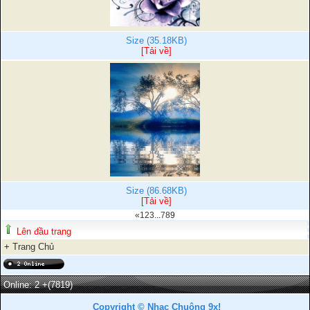
Size (35.18KB)
[Tải về]
Size (86.68KB)
[Tải về]
«
1
2
3
...
7
8
9
Lên đầu trang
+
Trang Chủ
Online: 2
+(7819)
Copyright © Nhạc Chuông 9x!