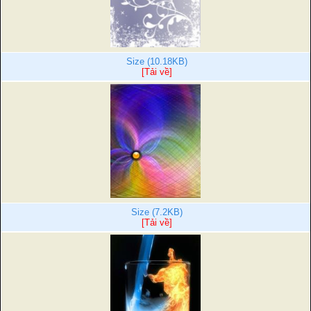
Size (10.18KB)
[Tải về]
Size (7.2KB)
[Tải về]