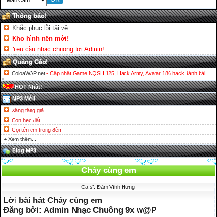
Thông báo!
Khắc phục lỗi tải về
Kho hình nền mới!
Yêu cầu nhạc chuông tới Admin!
Quảng Cáo!
ColoaWAP.net
- Cập nhật Game NQSH 125, Hack Army, Avatar 186 hack đánh bài...
HOT Nhất!
MP3 Mới!
Xăng tăng giá
Con heo đất
Gọi tên em trong đêm
+ Xem thêm...
Blog MP3
Cháy cùng em
Ca sĩ: Đàm Vĩnh Hưng
Lời bài hát Cháy cùng em
Đăng bởi: Admin Nhạc Chuông 9x w@P