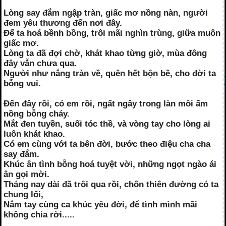
Lòng say đắm ngập tràn, giấc mơ nồng nàn, người
đem yêu thương đến nơi đây.
Để ta hoá bềnh bồng, trôi mãi nghìn trùng, giữa muôn
giấc mơ.
Lòng ta đã đợi chờ, khát khao từng giờ, mùa đông
đây vẫn chưa qua.
Người như nắng tràn về, quên hết bộn bề, cho đời ta
bỗng vui.
Đến đây rồi, có em rồi, ngất ngây trong làn môi ấm
nồng bỗng cháy.
Mắt đen tuyền, suối tóc thề, và vòng tay cho lòng ai
luôn khát khao.
Có em cùng với ta bên đời, bước theo điệu cha cha
say đắm.
Khúc ân tình bỗng hoá tuyệt vời, những ngọt ngào ái
ân gọi mời.
Tháng nay dài đã trôi qua rồi, chốn thiên đường có ta
chung lối,
Nắm tay cùng ca khúc yêu đời, để tình mình mãi
không chia rời.....