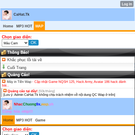
CaHat.Tk
Home
MP3 HOT
WAP
Chọn giao diện:
Thông Báo!
Khắc phục lỗi tải về
Cuối Trang
Quảng Cáo!
Máy in Tiền Wap
- Cập nhật Game NQSH 125, Hack Army, Avatar 186 hack đánh
bài...
Quảng cáo tại đây!
[50k/tháng]
[Lưu ý: Admin CaHat.Tk không chịu trách nhiệm về nội dung QC Wap ở trên]
Nhac
Chuong
9x
.
wap.
sh
Cùng- hòa -nhịp!!!
Home
MP3 HOT
Game
Chọn giao diện: