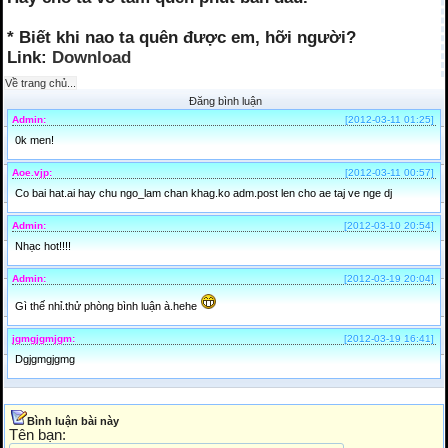
* Biết khi nao ta quên được em, hỡi người?
Link:
Download
Về trang chủ...
Đăng bình luận
Admin:
[2012-03-11 01:25]
0k men!
Aoe.vjp:
[2012-03-11 00:57]
Co bai hat.ai hay chu ngo_lam chan khag.ko adm.post len cho ae taj ve nge dj
Admin:
[2012-03-10 20:54]
Nhạc hot!!!!
Admin:
[2012-03-19 20:04]
Gì thế nhỉ.thử phòng bình luận à.hehe
jgmgjgmjgm:
[2012-03-19 16:41]
Dgjgmgjgmg
Bình luận bài này
Tên bạn: