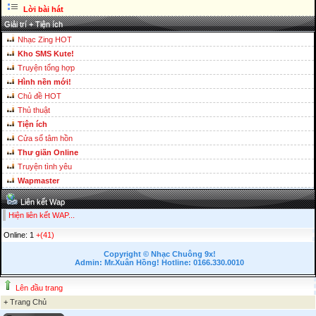
Lời bài hát
Giải trí + Tiện ích
Nhạc Zing HOT
Kho SMS Kute!
Truyện tổng hợp
Hình nền mới!
Chủ đề HOT
Thủ thuật
Tiện ích
Cửa sổ tâm hồn
Thư giãn Online
Truyện tình yêu
Wapmaster
Liên kết Wap
Hiện liên kết WAP...
Online: 1
+(41)
Copyright © Nhạc Chuông 9x!
Admin: Mr.Xuân Hồng! Hotline: 0166.330.0010
Lên đầu trang
+
Trang Chủ