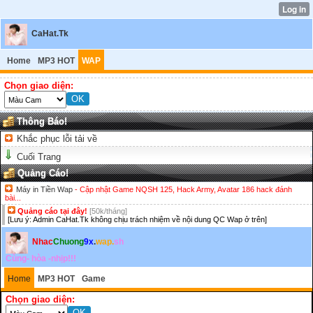
CaHat.Tk
Home
MP3 HOT
WAP
Chọn giao diện:
Thông Báo!
Khắc phục lỗi tải về
Cuối Trang
Quảng Cáo!
Máy in Tiền Wap
- Cập nhật Game NQSH 125, Hack Army, Avatar 186 hack đánh
bài...
Quảng cáo tại đây!
[50k/tháng]
[Lưu ý: Admin CaHat.Tk không chịu trách nhiệm về nội dung QC Wap ở trên]
Nhac
Chuong
9x
.
wap.
sh
Cùng- hòa -nhịp!!!
Home
MP3 HOT
Game
Chọn giao diện: