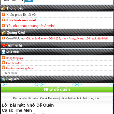
Thông báo!
Khắc phục lỗi tải về
Kho hình nền mới!
Yêu cầu nhạc chuông tới Admin!
Quảng Cáo!
ColoaWAP.net
- Cập nhật Game NQSH 125, Hack Army, Avatar 186 hack đánh bài...
HOT Nhất!
MP3 Mới!
Xăng tăng giá
Con heo đất
Gọi tên em trong đêm
+ Xem thêm...
Blog MP3
Nhớ để quên
Bài hát nhớ để quên | Ca sĩ The men | tải về bài hát hot nhất trong tuần
Lời bài hát: Nhớ Để Quên
Ca sĩ: The Men