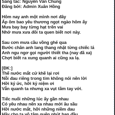
Sáng tác: Nguyễn Văn Chung
Đăng bởi: Admin Xuân Hồng
Hôm nay anh một mình nơi đây
Ấp ôm bao yêu thương ngọt ngào hôm ấy
Mưa bay bay từng hạt trên vai
Nhớ mưa xưa đôi ta quen biết nơi này.
Sau cơn mưa cầu vồng ghé qua
Bước chân anh lang thang nhặt từng chiếc lá
Anh ngu ngơ gọi người thiết tha (nay đã xa)
Chợt biết ra xung quanh ai cũng xa lạ.
[ĐK:]
Thế nước mắt cứ khẽ lại rơi
Nỗi đau riêng trong tim không nói nên lời
Hỡi ký ức, hỡi kỷ niệm ơi
Vẫn quanh ta nhưng xa vụt tầm tay với.
Tiếc nuối những lúc ấy gần nhau
Có yêu nhau nên xa nhau mới âu sầu
Hỡi nước mắt, hỡi những niềm đau
Hãy cho ta vô tâm quên phút ban đầu.