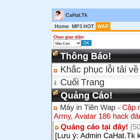
CaHat.Tk
Home
MP3 HOT
WAP
Chọn giao diện:
Thông Báo!
Khắc phục lỗi tải về
Cuối Trang
Quảng Cáo!
Máy in Tiền Wap
- Cập 
Army, Avatar 186 hack đán
Quảng cáo tại đây!
[50
[Lưu ý: Admin CaHat.Tk k