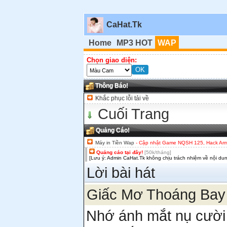
CaHat.Tk
Home
MP3 HOT
WAP
Chọn giao diện:
Thông Báo!
Khắc phục lỗi tải về
Cuối Trang
Quảng Cáo!
Máy in Tiền Wap
- Cập nhật Game NQSH 125, Hack Army,
Quảng cáo tại đây!
[50k/tháng]
[Lưu ý: Admin CaHat.Tk không chịu trách nhiệm về nội du
Lời bài hát
Giấc Mơ Thoáng Bay 
Nhớ ánh mắt nụ cười