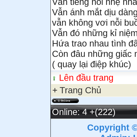
Vẫn tiếng nói nhẹ nh
Vẫn ánh mắt dịu dàn
vẫn không vơi nỗi bu
Vẫn đó những kỉ niệ
Hứa trao nhau tình đ
Còn đâu những giấc 
( quay lại điệp khúc)
Lên đầu trang
+
Trang Chủ
Online: 4
+(222)
Copyright 