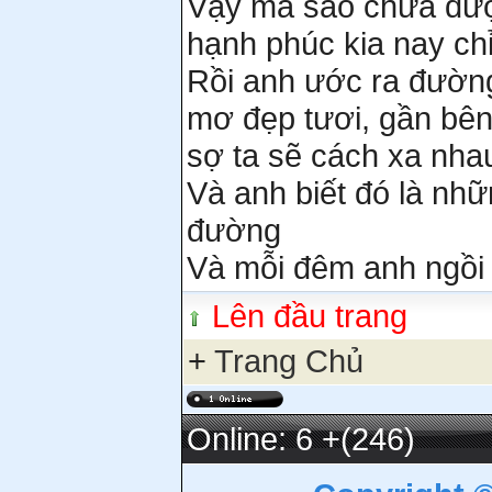
Vậy mà sao chưa được 
hạnh phúc kia nay chỉ
Rồi anh ước ra đườn
mơ đẹp tươi, gần bên
sợ ta sẽ cách xa nha
Và anh biết đó là nh
đường
Và mỗi đêm anh ngồi 
Lên đầu trang
+
Trang Chủ
Online: 6
+(246)