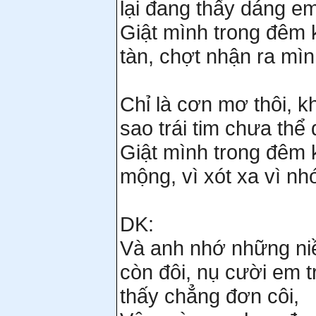
lại đang thấy dáng e
Giật mình trong đêm 
tàn, chợt nhận ra mình
Chỉ là cơn mơ thôi, 
sao trái tim chưa th
Giật mình trong đêm 
mộng, vì xót xa vì n
DK:
Và anh nhớ những niề
còn đôi, nụ cười em 
thấy chẳng đơn côi,