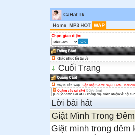
CaHat.Tk
Home
MP3 HOT
WAP
Chọn giao diện:
Thông Báo!
Khắc phục lỗi tải về
Cuối Trang
Quảng Cáo!
Máy in Tiền Wap
- Cập nhật Game NQSH 125, Hack Army,
Quảng cáo tại đây!
[50k/tháng]
[Lưu ý: Admin CaHat.Tk không chịu trách nhiệm về nội du
Lời bài hát
Giật Mình Trong Đêm
Giật mình trong đêm