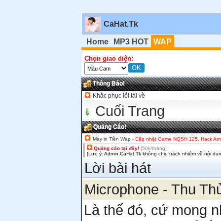
CaHat.Tk
Home
MP3 HOT
WAP
Chọn giao diện:
Thông Báo!
Khắc phục lỗi tải về
Cuối Trang
Quảng Cáo!
Máy in Tiền Wap
- Cập nhật Game NQSH 125, Hack Army,
Quảng cáo tại đây!
[50k/tháng]
[Lưu ý: Admin CaHat.Tk không chịu trách nhiệm về nội du
Lời bài hát
Microphone - Thu Th
Là thế đó, cứ mong 