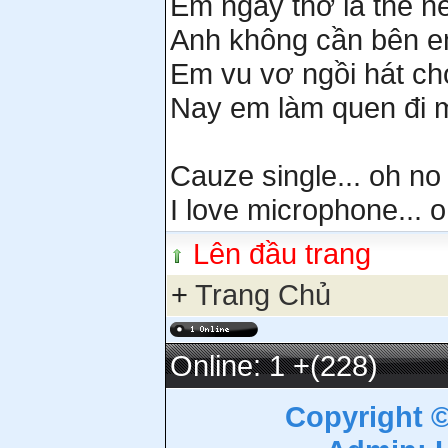
Em ngây thơ là thế n
Anh không cần bên em
Em vu vơ ngồi hát cho
Nay em làm quen đi m
Cauze single... oh no
I love microphone... 
Lên đầu trang
+
Trang Chủ
Online: 1
+(228)
Copyright 