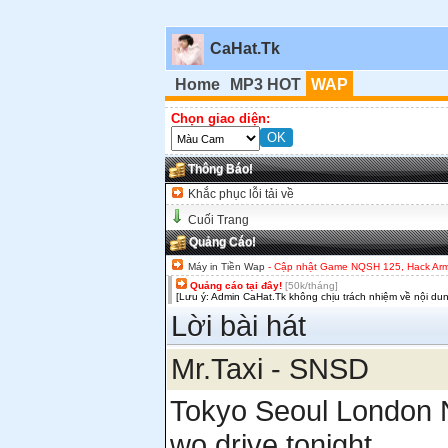
CaHat.Tk
Home
MP3 HOT
WAP
Chọn giao diện:
Thông Báo!
Khắc phục lỗi tải về
Cuối Trang
Quảng Cáo!
Máy in Tiền Wap
- Cập nhật Game NQSH 125, Hack Army,
Quảng cáo tại đây!
[50k/tháng]
[Lưu ý: Admin CaHat.Tk không chịu trách nhiệm về nội du
Lời bài hát
Mr.Taxi - SNSD
Tokyo Seoul London 
wo drive tonight