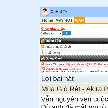
CaHat.Tk
Home
MP3 HOT
WAP
Chọn giao diện:
Thông Báo!
Khắc phục lỗi tải về
Cuối Trang
Quảng Cáo!
Máy in Tiền Wap
- Cập nhật Game NQSH 125, Hack Army,
Quảng cáo tại đây!
[50k/tháng]
[Lưu ý: Admin CaHat.Tk không chịu trách nhiệm về nội du
Lời bài hát
Mùa Gió Rét - Akira 
Vẫn nguyên vẹn cuộc 
Dù anh đã mất em từ 