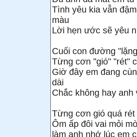
Tình yêu kia vẫn đậm
màu
Lời hẹn ước sẽ yêu n
Cuối con đường "lặng
Từng cơn "gió" "rét" 
Giờ đây em đang cùng
dài
Chắc không hay anh 
Từng cơn gió quá ré
Ôm ấp đôi vai mỏi m
làm anh nhớ lúc em 