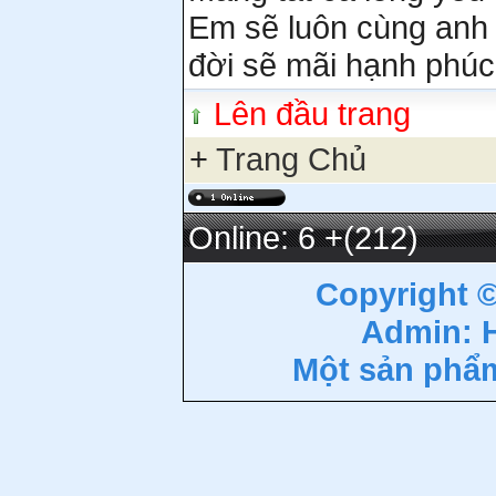
Em sẽ luôn cùng anh 
đời sẽ mãi hạnh phú
Lên đầu trang
+
Trang Chủ
Online: 6
+(212)
Copyright 
Admin: 
Một sản phẩ