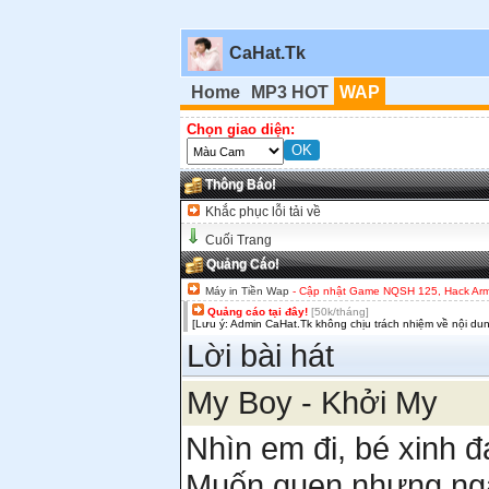
CaHat.Tk
Home
MP3 HOT
WAP
Chọn giao diện:
Thông Báo!
Khắc phục lỗi tải về
Cuối Trang
Quảng Cáo!
Máy in Tiền Wap
- Cập nhật Game NQSH 125, Hack Army,
Quảng cáo tại đây!
[50k/tháng]
[Lưu ý: Admin CaHat.Tk không chịu trách nhiệm về nội du
Lời bài hát
My Boy - Khởi My
Nhìn em đi, bé xinh 
Muốn quen nhưng ngạ