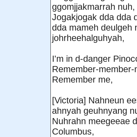
ggomjjakmarrah nuh,
Jogakjogak dda dda 
dda mameh deulgeh n
johrheehalguhyah,
I'm in d-danger Pinoc
Remember-member-m
Remember me,
[Victoria] Nahneun 
ahnyah geuhnyang nu
Nuhrahn meegeeae d
Columbus,