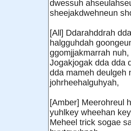
dwessuh ahseulahse
sheejakdwehneun sh
[All] Ddarahddrah dd
halgguhdah goongeu
ggomjjakmarrah nuh,
Jogakjogak dda dda 
dda mameh deulgeh n
johrheehalguhyah,
[Amber] Meerohreul 
yuhlkey wheehan key
Meheel trick sogae s