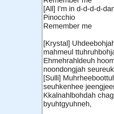
[All] I'm in d-d-d-d-da
Pinocchio
Remember me
[Krystal] Uhdeebohja
mahmeul ttuhruhbohj
Ehmehrahldeuh hoo
noondongjah seureuk
[Sulli] Muhrheeboott
seuhkenhee jeengjee
Kkalnahlbohdah chag
byuhtgyuhneh,