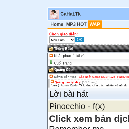
CaHat.Tk
Home
MP3 HOT
WAP
Chọn giao diện:
Thông Báo!
Khắc phục lỗi tải về
Cuối Trang
Quảng Cáo!
Máy in Tiền Wap
- Cập nhật Game NQSH 125, Hack Army,
Quảng cáo tại đây!
[50k/tháng]
[Lưu ý: Admin CaHat.Tk không chịu trách nhiệm về nội du
Lời bài hát
Pinocchio - f(x)
Click xem bản dịc
Remember me