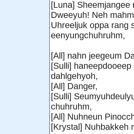
[Luna] Sheemjangee
Dweeyuh! Neh mahme
Uhreeljuk oppa rang 
eenyungchuhruhm,
[All] nahn jeegeum D
[Sulli] haneepdooee
dahlgehyoh,
[All] Danger,
[Sulli] Seumyuhdeuly
chuhruhm,
[All] Nuhneun Pinocch
[Krystal] Nuhbakkeh