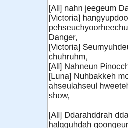
[All] nahn jeegeum D
[Victoria] hangyupdo
pehseuchyoorheechu
Danger,
[Victoria] Seumyuhde
chuhruhm,
[All] Nahneun Pinocch
[Luna] Nuhbakkeh m
ahseulahseul hweet
show,
[All] Ddarahddrah dd
halgguhdah goongeu