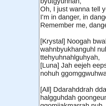
byutgyuhnah,
Oh, I just wanna tell 
I'm in danger, in dang
Remember me, dange
[Krystal] Noogah bw
wahnbyukhanguhl nu
ttehyuhnahlguhyah,
[Luna] Jah eejeh eep
nohuh ggomggwuhwah
[All] Ddarahddrah dd
halgguhdah goongeu
ggomjjakmarrah nuh,