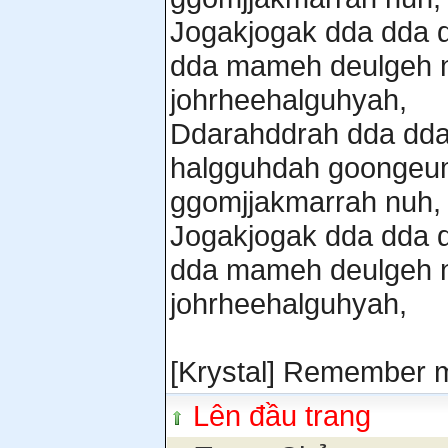
Jogakjogak dda dda 
dda mameh deulgeh n
johrheehalguhyah,
Ddarahddrah dda dda
halgguhdah goongeu
ggomjjakmarrah nuh,
Jogakjogak dda dda 
dda mameh deulgeh n
johrheehalguhyah,
[Krystal] Remember 
Lên đầu trang