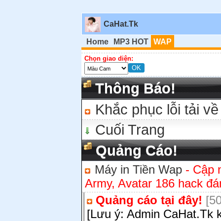
CaHat.Tk
Home
MP3 HOT
WAP
Chọn giao diện:
Thông Báo!
Khắc phục lỗi tải về
Cuối Trang
Quảng Cáo!
Máy in Tiền Wap
- Cập 
Army, Avatar 186 hack đán
Quảng cáo tại đây!
[50
[Lưu ý: Admin CaHat.Tk k