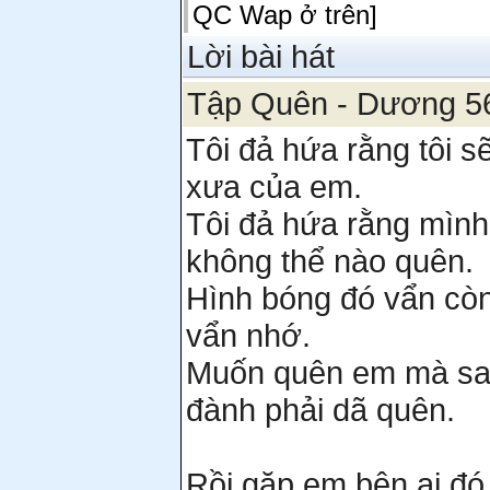
QC Wap ở trên]
Lời bài hát
Tập Quên - Dương 5
Tôi đả hứa rằng tôi s
xưa của em.
Tôi đả hứa rằng mìn
không thể nào quên.
Hình bóng đó vẩn còn
vẩn nhớ.
Muốn quên em mà sa
đành phải dã quên.
Rồi gặp em bên ai đó