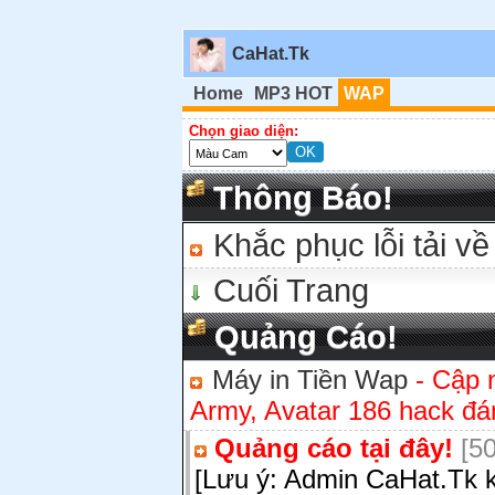
CaHat.Tk
Home
MP3 HOT
WAP
Chọn giao diện:
Thông Báo!
Khắc phục lỗi tải về
Cuối Trang
Quảng Cáo!
Máy in Tiền Wap
- Cập 
Army, Avatar 186 hack đán
Quảng cáo tại đây!
[50
[Lưu ý: Admin CaHat.Tk k