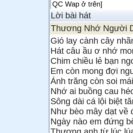
QC Wap ở trên]
Lời bài hát
Thương Nhớ Người 
Gió lay cành cây nhã
Hát câu ầu ơ nhớ mo
Chim chiều lẻ bạn ng
Em còn mong đợi ng
Ánh trăng còn soi má
Nhớ ai buồng cau hé
Sông dài cá lội biệt t
Như bèo mây dạt về 
Ngày nào em đứng b
Thương anh từ lúc lú