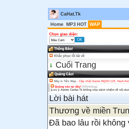
CaHat.Tk
Home
MP3 HOT
WAP
Chọn giao diện:
Thông Báo!
Khắc phục lỗi tải về
Cuối Trang
Quảng Cáo!
Máy in Tiền Wap
- Cập nhật Game NQSH 125, Hack Army,
Quảng cáo tại đây!
[50k/tháng]
[Lưu ý: Admin CaHat.Tk không chịu trách nhiệm về nội du
Lời bài hát
Thương về miền Trun
Đã bao lâu rồi không