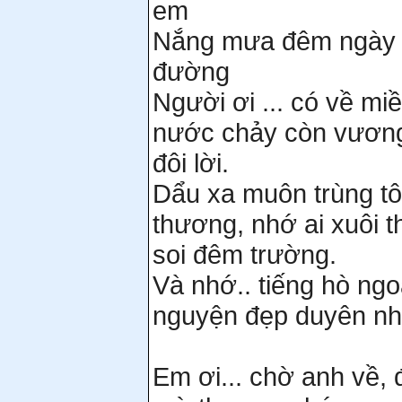
em
Nắng mưa đêm ngày cá
đường
Người ơi ... có về m
nước chảy còn vương
đôi lời.
Dẩu xa muôn trùng tô
thương, nhớ ai xuôi 
soi đêm trường.
Và nhớ.. tiếng hò ng
nguyện đẹp duyên nha
Em ơi... chờ anh về,