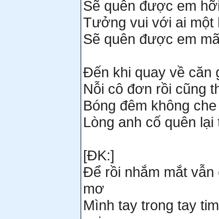
Sẽ quên được em hỡi
Tưởng vui với ai một 
Sẽ quên được em mãi
Đến khi quay về căn 
Nỗi cô đơn rồi cũng t
Bóng đêm không che 
Lòng anh cố quên lại 
[ĐK:]
Để rồi nhắm mắt vẫn 
mơ
Mình tay trong tay ti