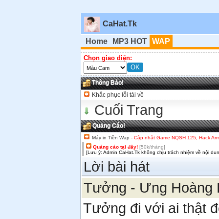
CaHat.Tk
Home
MP3 HOT
WAP
Chọn giao diện:
Thông Báo!
Khắc phục lỗi tải về
Cuối Trang
Quảng Cáo!
Máy in Tiền Wap
- Cập nhật Game NQSH 125, Hack Army,
Quảng cáo tại đây!
[50k/tháng]
[Lưu ý: Admin CaHat.Tk không chịu trách nhiệm về nội du
Lời bài hát
Tưởng - Ưng Hoàng 
Tưởng đi với ai thật 