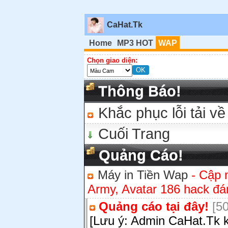
CaHat.Tk
Home
MP3 HOT
WAP
Chọn giao diện:
Thông Báo!
Khắc phục lỗi tải về
Cuối Trang
Quảng Cáo!
Máy in Tiền Wap
- Cập 
Army, Avatar 186 hack đán
Quảng cáo tại đây!
[50
[Lưu ý: Admin CaHat.Tk k