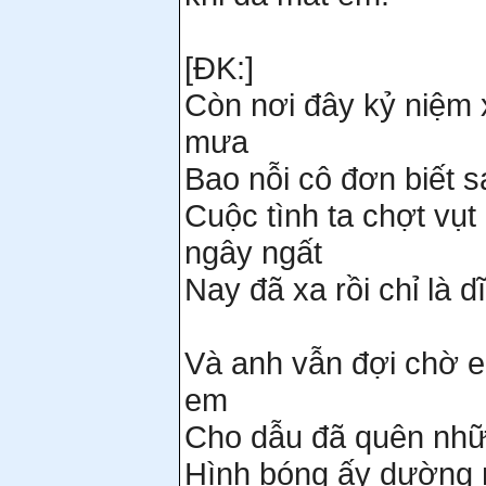
[ĐK:]
Còn nơi đây kỷ niệm 
mưa
Bao nỗi cô đơn biết 
Cuộc tình ta chợt vụ
ngây ngất
Nay đã xa rồi chỉ là d
Và anh vẫn đợi chờ 
em
Cho dẫu đã quên nh
Hình bóng ấy dường 