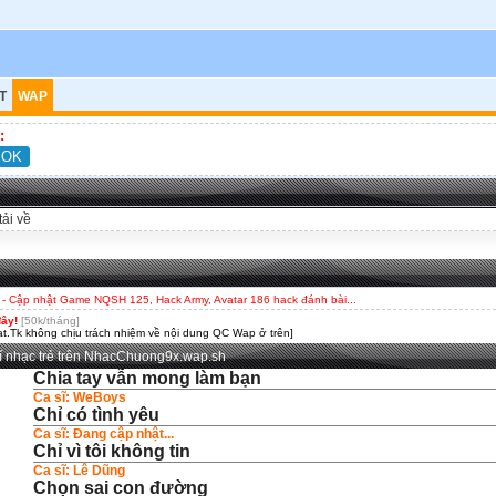
T
WAP
:
tải về
- Cập nhật Game NQSH 125, Hack Army, Avatar 186 hack đánh bài...
đây!
[50k/tháng]
t.Tk không chịu trách nhiệm về nội dung QC Wap ở trên]
hí nhạc trẻ trên NhacChuong9x.wap.sh
Chia tay vẫn mong làm bạn
Ca sĩ: WeBoys
Chỉ có tình yêu
Ca sĩ: Đang cập nhật...
Chỉ vì tôi không tin
Ca sĩ: Lê Dũng
Chọn sai con đường