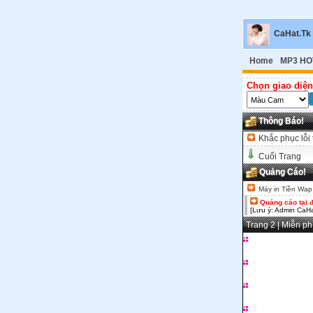
CaHat.Tk
Home
MP3 HO
Chọn giao diện
Thông Báo!
Khắc phục lỗi 
Cuối Trang
Quảng Cáo!
Máy in Tiền Wap
Quảng cáo tại 
[Lưu ý: Admin CaHa
Trang 2 | Miễn p