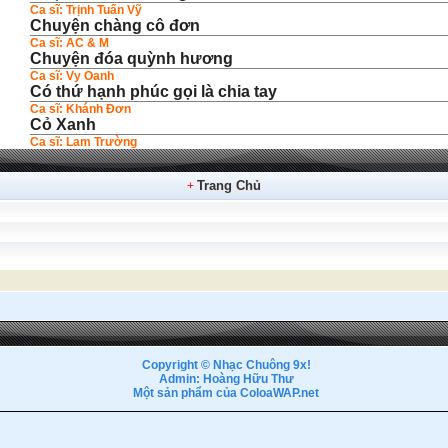
Ca sĩ: Trịnh Tuấn Vỹ
Chuyện chàng cô đơn
Ca sĩ: AC & M
Chuyện đóa quỳnh hương
Ca sĩ: Vy Oanh
Có thứ hạnh phúc gọi là chia tay
Ca sĩ: Khánh Đơn
Cỏ Xanh
Ca sĩ: Lam Trường
Trang Chủ
+
Copyright © Nhạc Chuông 9x!
Admin: Hoàng Hữu Thư
Một sản phẩm của ColoaWAP.net