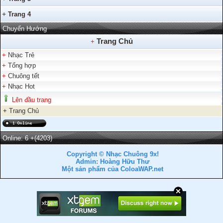
+
Trang 4
Chuyển Hướng
Trang Chủ
+
+
Nhạc Trẻ
+
Tổng hợp
+
Chuông tết
+
Nhạc Hot
Lên đầu trang
+
Trang Chủ
Online: 6
+(4203)
Copyright © Nhạc Chuông 9x!
Admin: Hoàng Hữu Thư
Một sản phẩm của ColoaWAP.net