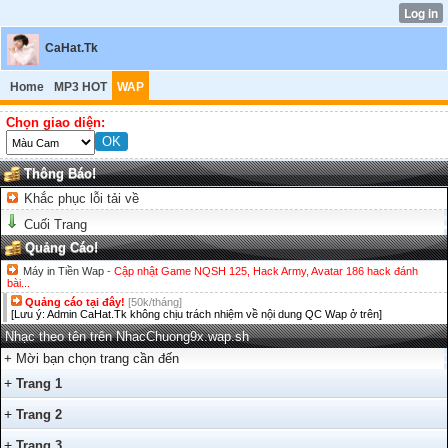
CaHat.Tk
Home
MP3 HOT
WAP
Chọn giao diện:
Thông Báo!
Khắc phục lỗi tải về
Cuối Trang
Quảng Cáo!
Máy in Tiền Wap
- Cập nhật Game NQSH 125, Hack Army, Avatar 186 hack đánh
bài...
Quảng cáo tại đây!
[50k/tháng]
[Lưu ý: Admin CaHat.Tk không chịu trách nhiệm về nội dung QC Wap ở trên]
Nhạc theo tên trên NhacChuong9x.wap.sh
+ Mời bạn chọn trang cần đến
+
Trang 1
+
Trang 2
+
Trang 3