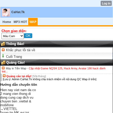
CaHat.Tk
Home
MP3 HOT
WAP
Chọn giao diện:
Thông Báo!
Khắc phục lỗi tải về
Cuối Trang
Quảng Cáo!
Máy in Tiền Wap
- Cập nhật Game NQSH 125, Hack Army, Avatar 186 hack đánh
bài...
Quảng cáo tại đây!
[50k/tháng]
[Lưu ý: Admin CaHat.Tk không chịu trách nhiệm về nội dung QC Wap ở trên]
Hướng dẫn chuyển tiền
Hien nay viet nam da co
2 mang vien thong di
dong cung cap dich vu
chuyen tien .viettel &
mobifone
→VIETTEL
*soan tin MK gui toi