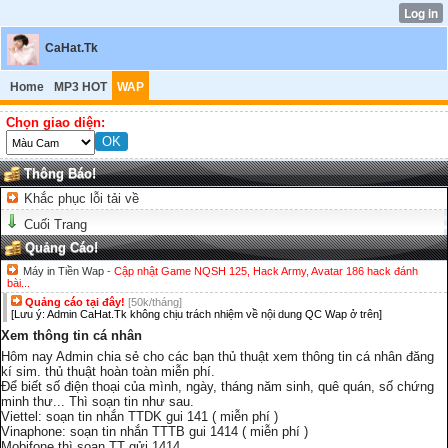
CaHat.Tk
Home
MP3 HOT
WAP
Chọn giao diện:
Thông Báo!
Khắc phục lỗi tải về
Cuối Trang
Quảng Cáo!
Máy in Tiền Wap
- Cập nhật Game NQSH 125, Hack Army, Avatar 186 hack đánh
bài...
Quảng cáo tại đây!
[50k/tháng]
[Lưu ý: Admin CaHat.Tk không chịu trách nhiệm về nội dung QC Wap ở trên]
Xem thông tin cá nhân
Hôm nay Admin chia sẻ cho các bạn thủ thuật xem thông tin cá nhân đăng
kí sim. thủ thuật hoàn toàn miễn phí.
Để biết số điện thoại của mình, ngày, tháng năm sinh, quê quán, số chứng
minh thư... Thì soạn tin như sau.
Viettel: soạn tin nhắn TTDK gui 141 ( miễn phí )
Vinaphone: soạn tin nhắn TTTB gui 1414 ( miễn phí )
Mobifone thì soạn TT gửi 1414.