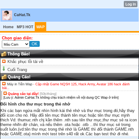
CaHat.Tk
Home
MP3 HOT
WAP
Chọn giao diện:
Thông Báo!
Khắc phục lỗi tải về
Cuối Trang
Quảng Cáo!
Máy in Tiền Wap
- Cập nhật Game NQSH 125, Hack Army, Avatar 186 hack đánh
bài...
Quảng cáo tại đây!
[50k/tháng]
[Lưu ý: Admin CaHat.Tk không chịu trách nhiệm về nội dung QC Wap ở trên]
Đổi hình cho thư mục trong thẻ nhớ
Khi các bạn ngứa mắt nhìn hình kái thẻ nhớ và thư mục trong đó,hãy thay
đổi icon cho nó. Hãy đổi tên mục thành tên mục hoặc tên thư mục mjnh
thich Vd: thumuc.nth chj kần thêm .nth sau tên thư mục,thư mục sẻ ra icon
theme nhifn đở chán, và nếu thêm .ota hoặc .otb ...thì thư mục sẻ trong
suốt luôn.(vd:tên thư mục trong thẻ nhớ là GAME thì đổi thành GAME.nth
hoặc GAME.ota) mình mới test trên s40 rất ok.Các bạn test thử đi nhé.