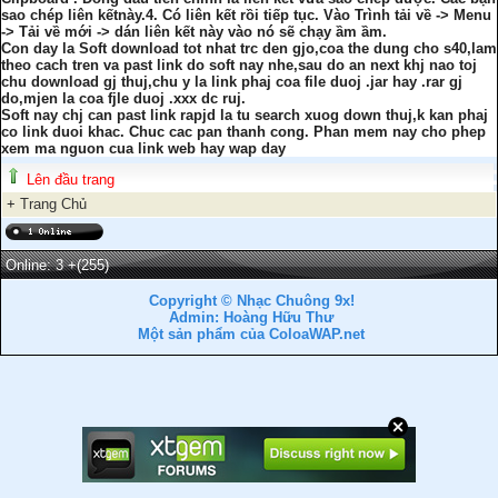
sao chép liên kếtnày.4. Có liên kết rồi tiếp tục. Vào Trình tải về -> Menu
-> Tải về mới -> dán liên kết này vào nó sẽ chạy ầm ầm.
Con day la Soft download tot nhat trc den gjo,coa the dung cho s40,lam
theo cach tren va past link do soft nay nhe,sau do an next khj nao toj
chu download gj thuj,chu y la link phaj coa file duoj .jar hay .rar gj
do,mjen la coa fjle duoj .xxx dc ruj.
Soft nay chj can past link rapjd la tu search xuog down thuj,k kan phaj
co link duoi khac. Chuc cac pan thanh cong. Phan mem nay cho phep
xem ma nguon cua link web hay wap day
Lên đầu trang
+
Trang Chủ
Online: 3
+(255)
Copyright © Nhạc Chuông 9x!
Admin: Hoàng Hữu Thư
Một sản phẩm của ColoaWAP.net