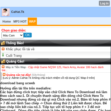
CaHat.Tk
Home
MP3 HOT
WAP
Chọn giao diện:
Thông Báo!
Khắc phục lỗi tải về
Cuối Trang
Quảng Cáo!
Máy in Tiền Wap
- Cập nhật Game NQSH 125, Hack Army, Avatar 186 hack đánh
bài...
Quảng cáo tại đây!
[50k/tháng]
[Lưu ý: Admin CaHat.Tk không chịu trách nhiệm về nội dung QC Wap ở trên]
download bang ucweb
Hướng dẫn tải file trên mediafire:
Các bạn đừng click trực tiếp vào chữ Click Here To Download mà làm
theo cách sau:1. Di chuyển thanh sáng đến dòng chữ Click Here To
Download nhưng đừng có dại gì mà Click vào nó.2. Bấm tổ hợp phím #
+ 7 để mở lệnh Sao chép -> Chọn dòng thứ 2 Liên kết được chọn. Để
sao chép liên kết của nó.3. Tiếp tục với tổ hợp phím # + 3 để mở
Clipboard . Dòng đầu tiên chính là liên kết vừa sao chép được. Các bạn