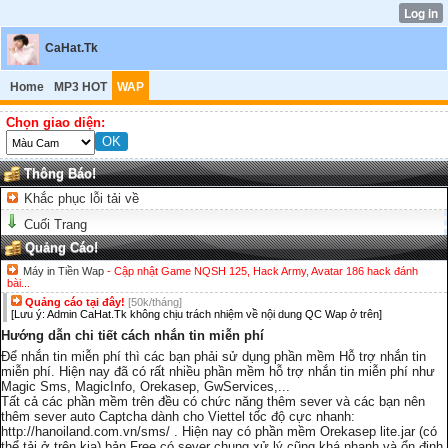
CaHat.Tk
Home
MP3 HOT
WAP
Chọn giao diện:
Thông Báo!
Khắc phục lỗi tải về
Cuối Trang
Quảng Cáo!
Máy in Tiền Wap
- Cập nhật Game NQSH 125, Hack Army, Avatar 186 hack đánh
bài...
Quảng cáo tại đây!
[50k/tháng]
[Lưu ý: Admin CaHat.Tk không chịu trách nhiệm về nội dung QC Wap ở trên]
Hướng dẫn chi tiết cách nhắn tin miễn phí
Để nhắn tin miễn phí thì các bạn phải sử dụng phần mềm Hỗ trợ nhắn tin
miễn phí. Hiện nay đã có rất nhiều phần mềm hỗ trợ nhắn tin miễn phí như
Magic Sms, MagicInfo, Orekasep, GwServices,...
Tất cả các phần mềm trên đều có chức năng thêm sever và các bạn nên
thêm sever auto Captcha dành cho Viettel tốc độ cực nhanh:
http://hanoiland.com.vn/sms/ . Hiện nay có phần mềm Orekasep lite.jar (có
thể tải ở trên kia) bản Free có sever chung xử lý cũng khá nhanh và ổn định,