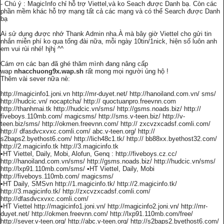
- Chú ý : MagicInfo chỉ hỗ trợ Viettel,và ko Seach được Danh bạ. Còn các
phần mềm khác hỗ trợ mạng tất cả các mạng và có thể Search được Danh
bạ
Ai sử dụng được nhớ Thank Admin nha.À mà bây giờ Viettel cho gửi tin
nhắn miễn phí ko qua tổng đài nữa, mỗi ngày 10tin/1nick, hiện số luôn anh
em vui rùi nhé! hjhj ^^
Cám ơn các bạn đã ghé thăm mình đang nâng cấp
wap
nhacchuong9x.wap.sh
rất mong mọi người ủng hộ !
Thêm vài sever nữa nè:
http://magicinfo1.joni.vn http://mr-duyet.net/ http://hanoiland.com.vn/ sms/
http://hudcic.vn/ nocaptcha/ http:// quoctuanpro.freevnn.com
http://thanhmai.tk http://hudcic.vn/sms/ http://gsms.noads.biz/ http://
fiveboys.110mb.com/ magicsms/ http://sms.v-teen.biz/ http://v-
teen.biz/sms/ http://okmen.freevnn.com/ http:// zxcvzxcadsf.comli.com/
http:// dfasdvcxvxc.comli.com/ abc.v-teen.org/ http://
s2baps2.byethost6.com/ http://lich48c1.tk/ http:// bb88xx.byethost32.com/
http://2.magicinfo.tk http://3.magicinfo.tk
•HT Viettel, Daily, Mobi, Alofun, Genq : http://fiveboys.cz.cc/
http://hanoiland.com.vn/sms/ http://gsms.noads.biz/ http://hudcic.vn/sms/
http://lxp91.110mb.com/sms/ •HT Viettel, Daily, Mobi
http://fiveboys.110mb.com/ magicsms/
•HT Daily, SMSvn http://1.magicinfo.tk/ http://2.magicinfo.tk/
http://3.magicinfo.tk/ http://zxcvzxcadsf.comli.com/
http://dfasdvcxvxc.comli.com/
•HT Viettel http://magicinfo1.joni.vn/ http://magicinfo2.joni.vn/ http://mr-
duyet.net/ http://okmen.freevnn.com/ http://lxp91.110mb.com/free/
http://sever.v-teen.org/ http://abc.v-teen.org/ http://s2baps2.byethost6.com/