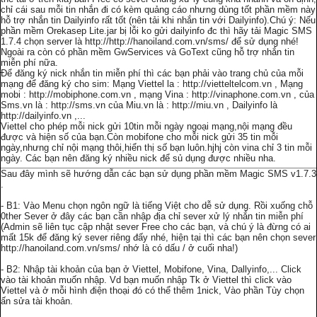
chỉ cái sau mỗi tin nhắn đi có kèm quảng cáo nhưng dùng tốt phần mềm này
hỗ trợ nhắn tin Dailyinfo rất tốt (nên tải khi nhắn tin với Dailyinfo).Chú ý: Nếu
phần mềm Orekasep Lite.jar bị lỗi ko gửi dailyinfo đc thì hãy tải Magic SMS
1.7.4 chọn server là http://http://hanoiland.com.vn/sms/ để sử dụng nhé!
Ngoài ra còn có phần mềm GwServices và GoText cũng hỗ trợ nhắn tin
miễn phí nữa.
Để đăng ký nick nhắn tin miễn phí thì các bạn phải vào trang chủ của mỗi
mạng để đăng ký cho sim: Mạng Viettel la : http://vietteltelcom.vn , Mạng
mobi : http://mobiphone.com.vn , mạng Vina : http://vinaphone.com.vn , của
Sms.vn là : http://sms.vn của Miu.vn là : http://miu.vn , Dailyinfo là
http://dailyinfo.vn ,...
Viettel cho phép mỗi nick gửi 10tin mỗi ngày ngoại mạng,nội mạng đều
được và hiện số của bạn.Còn mobifone cho mỗi nick gửi 35 tin mỗi
ngày,nhưng chỉ nội mạng thôi,hiển thị số bạn luôn.hjhj còn vina chỉ 3 tin mỗi
ngày. Các bạn nên đăng ký nhiều nick để sủ dụng được nhiều nha.
Sau đây mình sẽ hướng dẫn các bạn sử dụng phần mềm Magic SMS v1.7.3
.
- B1: Vào Menu chọn ngôn ngữ là tiếng Việt cho dễ sử dụng. Rồi xuống chỗ
0ther Sever ở đây các bạn cần nhập địa chỉ sever xử lý nhắn tin miễn phí
(Admin sẽ liên tục cập nhật sever Free cho các bạn, và chú ý là đừng có ai
mất 15k để đăng ký sever riêng đấy nhé, hiện tại thì các bạn nên chọn sever
http://hanoiland.com.vn/sms/ nhớ là có dấu / ở cuối nha!)
- B2: Nhập tài khoản của bạn ở Viettel, Mobifone, Vina, Dallyinfo,... Click
vào tài khoản muốn nhập. Vd bạn muốn nhập Tk ở Viettel thì click vào
Viettel và ở mỗi hình điện thoại đó có thể thêm 1nick, Vào phần Tùy chọn
ấn sửa tài khoản.