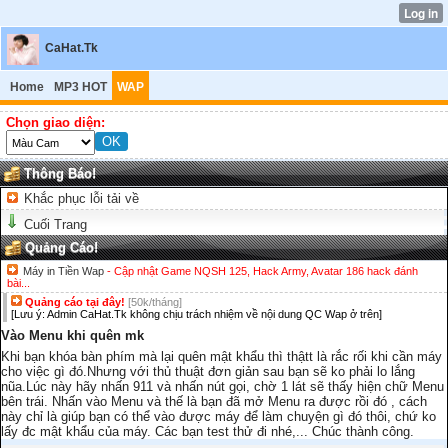
CaHat.Tk
Home
MP3 HOT
WAP
Chọn giao diện:
Thông Báo!
Khắc phục lỗi tải về
Cuối Trang
Quảng Cáo!
Máy in Tiền Wap
- Cập nhật Game NQSH 125, Hack Army, Avatar 186 hack đánh
bài...
Quảng cáo tại đây!
[50k/tháng]
[Lưu ý: Admin CaHat.Tk không chịu trách nhiệm về nội dung QC Wap ở trên]
Vào Menu khi quên mk
Khi bạn khóa bàn phím mà lại quên mật khẩu thì thậtt là rắc rối khi cần máy
cho việc gì đó.Nhưng với thủ thuật đơn giản sau bạn sẽ ko phải lo lắng
nũa.Lúc này hãy nhấn 911 và nhấn nút gọi, chờ 1 lát sẽ thấy hiện chữ Menu
bên trái. Nhấn vào Menu và thế là bạn đã mở Menu ra được rồi đó , cách
này chỉ là giúp bạn có thể vào được máy để làm chuyện gì đó thôi, chứ ko
lấy đc mật khẩu của máy. Các bạn test thử đi nhé,... Chúc thành công.