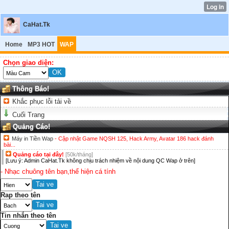
CaHat.Tk
Home
MP3 HOT
WAP
Chọn giao diện:
Thông Báo!
Khắc phục lỗi tải về
Cuối Trang
Quảng Cáo!
Máy in Tiền Wap
- Cập nhật Game NQSH 125, Hack Army, Avatar 186 hack đánh
bài...
Quảng cáo tại đây!
[50k/tháng]
[Lưu ý: Admin CaHat.Tk không chịu trách nhiệm về nội dung QC Wap ở trên]
- Nhạc chuông tên bạn,thể hiện cá tính
Rap theo tên
Tin nhắn theo tên