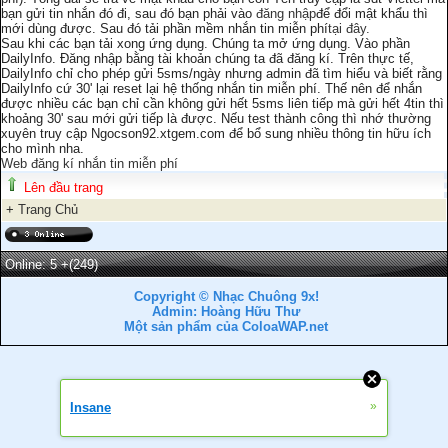
bạn gửi tin nhắn đó đi, sau đó bạn phải vào
đăng nhập
để đổi mật khẩu thì
mới dùng được. Sau đó tải phần mềm nhắn tin miễn phí
tại đây.
Sau khi các bạn tải xong ứng dụng. Chúng ta mở ứng dụng. Vào phần
DailyInfo. Đăng nhập bằng tài khoản chúng ta đã đăng kí. Trên thực tế,
DailyInfo chỉ cho phép gửi 5sms/ngày nhưng admin đã tìm hiểu và biết rằng
DailyInfo cứ 30' lại reset lại hệ thống nhắn tin miễn phí. Thế nên để nhắn
được nhiều các bạn chỉ cần không gửi hết 5sms liên tiếp mà gửi hết 4tin thì
khoảng 30' sau mới gửi tiếp là được. Nếu test thành công thì nhớ thường
xuyên truy cập Ngocson92.xtgem.com để bổ sung nhiều thông tin hữu ích
cho mình nha.
Web đăng kí nhắn tin miễn phí
Lên đầu trang
+
Trang Chủ
Online: 5
+(249)
Copyright © Nhạc Chuông 9x!
Admin: Hoàng Hữu Thư
Một sản phẩm của ColoaWAP.net
»
Insane