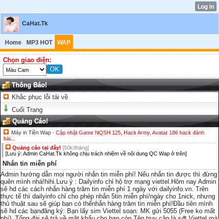
CaHat.Tk
Home
MP3 HOT
WAP
Chọn giao diện:
Thông Báo!
Khắc phục lỗi tải về
Cuối Trang
Quảng Cáo!
Máy in Tiền Wap
- Cập nhật Game NQSH 125, Hack Army, Avatar 186 hack đánh
bài...
Quảng cáo tại đây!
[50k/tháng]
[Lưu ý: Admin CaHat.Tk không chịu trách nhiệm về nội dung QC Wap ở trên]
Nhắn tin miễn phí
Admin hướng dẫn mọi người nhắn tin miễn phí! Nếu nhắn tin được thì đừng
quên mình nhá!hihi.Lưu ý : Dailyinfo chỉ hộ trợ mạng viettel.Hôm nay Admin
sẽ hd các cách nhắn hàng trăm tin miễn phí 1 ngày với dailyinfo.vn. Trên
thực tế thì dailyinfo chỉ cho phép nhắn 5tin miễn phí/ngày cho 1nick, nhưng
thủ thuật sau sẽ giúp bạn có thểnhắn hàng trăm tin miễn phí!Đầu tiên mình
sẽ hd các bạnđăng ký: Bạn lấy sim Viettel soạn: MK gửi 5055 (Free ko mất
phí). Tổng đài sẽ trả về mật khẩu cho bạn còn Tên truy cập là sđt Viettel mà