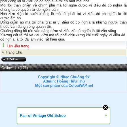
phải đóng lại vì điều đó có nghĩa là tôi có một mái nhà.
Mọi lời than phiền về chính phủ mà tôi nghe được vì điều đó có nghĩa là
chúng ta có quyền tự do ngôn luận.
Hóa đơn điện lò sưởi khổng lồ mà tôi phải trả vì điều đó có nghĩa là tôi
được ấm áp.
Đống quần áo mà tôi phải giặt ủi vì điều đó có nghĩa là những người thân
thuộc vẫn đang sống quanh tôi.
Chuông đồng hồ réo vào sáng sớm vì điều đó có nghĩa là tôi vẫn sống.
Xương cốt rã rời và đau đớn mà tôi phải chịu đựng khi cuối ngày vì điều đó
có nghĩa là tôi đã làm việc rất hiệu quả.
Lên đầu trang
+
Trang Chủ
Online: 1
+(171)
Copyright © Nhạc Chuông 9x!
Admin: Hoàng Hữu Thư
Một sản phẩm của ColoaWAP.net
»
Pair of Vintage Old Schoo