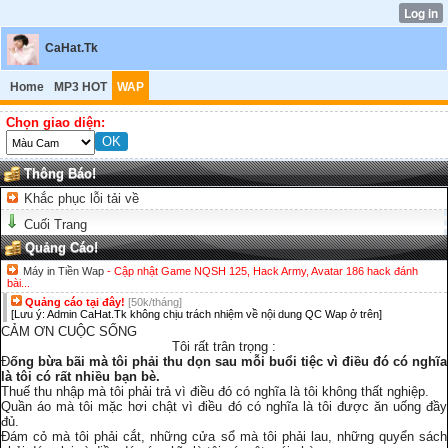
CaHat.Tk
Home
MP3 HOT
WAP
Chọn giao diện:
Thông Báo!
Khắc phục lỗi tải về
Cuối Trang
Quảng Cáo!
Máy in Tiền Wap
- Cập nhật Game NQSH 125, Hack Army, Avatar 186 hack đánh
bài...
Quảng cáo tại đây!
[50k/tháng]
[Lưu ý: Admin CaHat.Tk không chịu trách nhiệm về nội dung QC Wap ở trên]
CẢM ƠN CUỘC SỐNG
Tôi rất trân trọng :
Đ
ống bừa bãi mà tôi phải thu dọn sau mỗi buổi tiệc vì điều đó có nghĩa
là tôi có rất nhiều bạn bè.
Thuế thu nhập mà tôi phải trả vì điều đó có nghĩa là tôi không thất nghiệp.
Quần áo mà tôi mặc hơi chật vì điều đó có nghĩa là tôi được ăn uống đầy
đủ.
Đám cỏ mà tôi phải cắt, những cửa sổ mà tôi phải lau, những quyển sách