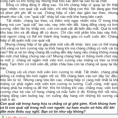
cũng cầm vũ khí trong tay nhưng thật khó xác định tại sao họ lại chết.
Bỗng có tiếng động ở đằng sau. Và khi chàng hiệp sĩ quay lại thì thật
ngạc nhiên: con quái vật xuất hiện, chỉ nhỏ bằng con thỏ. Nó đang gào thét
và phun phì phì để ra oai. Chàng hiệp sĩ cầm dao găm lao theo, nhưng
nhanh như cắt, con "quái vật" nhảy bổ vào một khe hang bên cạnh.
Tất nhiên, chàng lao theo, và thêm một ngạc nhiên nữa: Ở trong khe
hang mà con "quái vật" lao vào, nay trên nền đất, hàng đống vàng và kim
cương, nằm lăn lóc khắp nơi, còn con quái vật đã biến đâu mất. Quả là một
kho báu lớn và dễ dàng để có được. Chỉ cần một phần kho báu này thôi,
một người cũng có thể trở thành ông hoàng giàu có suốt cuộc đời. Chàng
hiệp sĩ đã quên mất con quái vật.
Nhưng chàng hiệp sĩ lại gặp phải một vấn đề khác: làm sao có thể mang
chỗ vàng và kim cương này ra khỏi hang khi mà chàng chẳng có một cái túi
nào? Mà ai sẽ tin rằng chàng đã xuống đến đáy hang nếu chàng không mang
lên một chút bằng chứng nào cả? Nhưng chàng hiệp sĩ thông minh chợt nảy
ra một ý: chàng sẽ ngậm một viên kim cương vào miệng và trèo ra khỏi
hang. Tạm thời cứ một viên đã, phần châu báu còn lại chàng sẽ quay lại lấy
sau.
Chàng vội vã chọn một viên kim cương to nhất. Tất nhiên, chàng phải
phồng cả miệng lên mới ngậm nổi nó. Rồi chàng bám vào sợi dây lúc đầu,
trèo lên từ từ. Nhưng càng trèo lên cao, chàng hiệp sĩ càng mệt nhất là khi
miệng cứ phải ngậm một viên kim cương to tướng. Cuối cùng, mệt quá,
chàng phải há miệng ra để thở. Khi hít không khí vào, chẳng may, viên kim
cương chui tọt vào cổ họng chàng và mắc luôn ở đó. Không thở nổi nữa,
chàng dũng cảm buông tay, rơi xuống đáy hang với những bộ xương và
chết ở đó.
Con quái vật trong hang hóa ra chẳng có gì ghê gớm. Kinh khủng hơn
cả là con quái vật trong mỗi con người: sự ham muốn sở hữu đôi khi
đến mức thiếu suy nghĩ. Bạn có tin như vậy không?