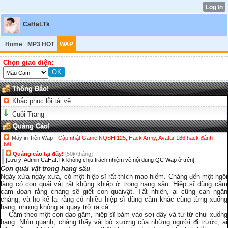
CaHat.Tk
Home
MP3 HOT
WAP
Chọn giao diện:
Thông Báo!
Khắc phục lỗi tải về
Cuối Trang
Quảng Cáo!
Máy in Tiền Wap
- Cập nhật Game NQSH 125, Hack Army, Avatar 186 hack đánh
bài...
Quảng cáo tại đây!
[50k/tháng]
[Lưu ý: Admin CaHat.Tk không chịu trách nhiệm về nội dung QC Wap ở trên]
Con quái vật trong hang sâu
Ngày xửa ngày xưa, có một hiệp sĩ rất thích mạo hiểm. Chàng đến một ngôi
làng có con quái vật rất khủng khiếp ở trong hang sâu. Hiệp sĩ dũng cảm
cam đoan rằng chàng sẽ giết con quáivật. Tất nhiên, ai cũng can ngăn
chàng, và họ kể lại rằng có nhiều hiệp sĩ dũng cảm khác cũng từng xuống
hang, nhưng không ai quay trở ra cả.
Cầm theo một con dao găm, hiệp sĩ bám vào sợi dây và từ từ chui xuống
hang. Nhìn quanh, chàng thấy vài bộ xương của những người đi trước, ai