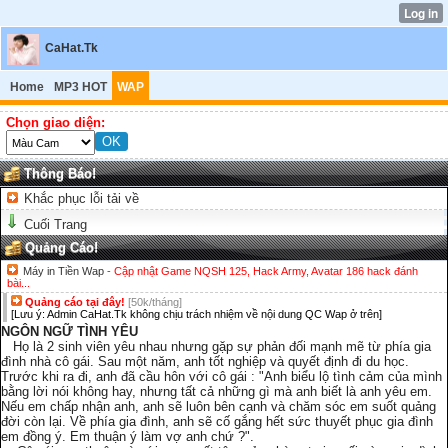
CaHat.Tk
Home
MP3 HOT
WAP
Chọn giao diện:
Thông Báo!
Khắc phục lỗi tải về
Cuối Trang
Quảng Cáo!
Máy in Tiền Wap
- Cập nhật Game NQSH 125, Hack Army, Avatar 186 hack đánh
bài...
Quảng cáo tại đây!
[50k/tháng]
[Lưu ý: Admin CaHat.Tk không chịu trách nhiệm về nội dung QC Wap ở trên]
NGÔN NGỮ TÌNH YÊU
Họ là 2 sinh viên yêu nhau nhưng gặp sự phản đối mạnh mẽ từ phía gia
đình nhà cô gái. Sau một năm, anh tốt nghiệp và quyết định đi du học.
Trước khi ra đi, anh đã cầu hôn với cô gái : "Anh biểu lộ tình cảm của mình
bằng lời nói không hay, nhưng tất cả những gì mà anh biết là anh yêu em.
Nếu em chấp nhận anh, anh sẽ luôn bên cạnh và chăm sóc em suốt quảng
đời còn lại. Về phía gia đình, anh sẽ cố gắng hết sức thuyết phục gia đình
em đồng ý. Em thuận ý làm vợ anh chứ ?".