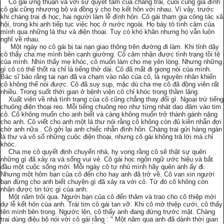
Cô gái ưng thuận và với sự quyết tâm của chàng trai, cuối cùng gia đình
cô gái cũng nhượng bộ và đồng ý cho họ kết hôn với nhau. Vì vậy, trước
khi chàng trai đi học, hai người làm lễ đính hôn. Cô gái tham gia công tác xã
hội, trong khi anh tiếp tục việc học ở nước ngoài. Họ bày tỏ tình cảm của
mình qua những lá thư và điện thoại. Tuy có khó khăn nhưng họ vẫn luôn
nghĩ về nhau.
Một ngày nọ cô gái bị tai nạn giao thông trên đường đi làm. Khi tỉnh dậy
cô thấy cha mẹ mình bên cạnh giường. Cô cảm nhận được tình trạng tồi tệ
của mình. Nhìn thấy mẹ khóc, cô muốn làm cho mẹ yên lòng. Nhưng những
gì cô có thể thốt ra chỉ là tiếng thở dài. Cô đã mất đi giọng nói của mình.
Bác sĩ bảo rằng tai nạn đã va chạm vào não của cô, là nguyên nhân khiến
cô không thể nói được. Cô đã suy sụp, mặc dù cha mẹ cô đã động viên rất
nhiều. Trong suốt thời gian ở bệnh viện cô chỉ khóc trong thầm lặng.
Xuất viện về nhà tình trạng của cô cũng chẳng thay đổi gì. Ngoại trừ tiếng
chuông điện thoại reo. Mỗi tiếng chuông reo như từng nhát dao đâm vào tim
cô. Cô không muốn cho anh biết và càng không muốn trở thành gánh nặng
cho anh. Cô viết cho anh một lá thư nói rằng cô không còn đủ kiên nhẫn đợi
chờ anh nữa . Cô gởi lại anh chiếc nhẫn đính hôn. Chàng trai gửi hàng ngàn
lá thư và vô số những cuộc điện thoại, nhưng cô gái không trả lời mà chỉ
khóc.
Cha mẹ cô quyết định chuyển nhà, hy vọng rằng cô sẽ thật sự quên
những gì đã xảy ra và sống vui vẻ. Cô gái học ngôn ngữ ước hiệu và bắt
đầu một cuộc sống mới. Mỗi ngày cô tự nhủ mình hãy quên anh ấy đi.
Nhưng một hôm bạn của cô đến cho hay anh đã trở về. Cô van xin người
bạn đừng cho anh biết chuyện gì đã xảy ra với cô. Từ đó cô không còn
nhận được tin tức gì của anh.
Một năm trôi qua. Người bạn của cô đến thăm và trao cho cô thiệp mời
dự lễ kết hôn của anh. Trái tim cô gái tan vỡ. Khi cô mở thiệp cưới, cô thấy
tên mình bên trong. Ngước lên, cô thấy anh đang đứng trước mặt. Chàng
trai dùng điệu bộ nói với cô gái rằng : " Một năm qua anh đã dành thời gian