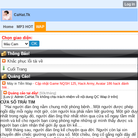
CaHat.Tk
Home
MP3 HOT
WAP
Chọn giao diện:
Thông Báo!
Khắc phục lỗi tải về
Cuối Trang
Quảng Cáo!
Máy in Tiền Wap
- Cập nhật Game NQSH 125, Hack Army, Avatar 186 hack đánh
bài...
Quảng cáo tại đây!
[50k/tháng]
[Lưu ý: Admin CaHat.Tk không chịu trách nhiệm về nội dung QC Wap ở trên]
CỬA SỔ TRÁI TIM
"Hai người đàn ông nằm chung một phòng bệnh...Một người được phép
ngồi dậy mỗi ngày một giờ, còn người kia phải nằm liệt giường. Một giờ duy
nhất trong ngày đó, người đàn ông thứ nhất nhìn qua cửa sổ ngay tầm mắt
mình và kể cho người bạn cùng phòng nghe những gì mình thấy được và
người bạn cảm nhận thế giới ấy qua lời kể....
Một tháng sau, người đàn ông kể chuyện qua đời. Người còn lại xin
chuyển đến chiếc giường cạnh cửa sổ. Một chiều, ông cố gắng ngồi dậy để