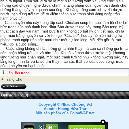
nhìn ra ngoài. Phía sau cửa sổ là một bức tường xám xịt. Ông chợt hiểu
những câu chuyện nghe được chính là tặng phẩm của người bạn dành cho
những tháng ngày hiu quạnh của ông...Khoảng trống xám xịt ấy đã được
người bạn dùng trái tim để tô điểm thành bức tranh sinh động ngập tràn
hạnh phúc...".
Câu chuyện nhỏ này trong tập sách Chicken soup for soul làm tôi nhớ lại
bức tranh của nhà danh họa Nhật Bản được trưng bày trong Bảo tàng Mỹ
thuật cách đây vài năm: một bức tranh không có bất kỳ chi tiết nào, chỉ là
một màu trắng nguyên sơ với tên gọi "Cửa sổ". Lúc ấy nó hiện hữu giữa
phòng tranh ngập tràn sắc màu như một sự lạc lõng. Mãi đến giờ tôi mới
hiểu, đó là cuộc sống...
Cuộc sống không chỉ là những gì ta nhìn thấy mà còn cả những giá trị ta
cảm nhận bằng trái tim và tâm hồn. Khi tôi và bạn đứng trước một khoảng
lặng tưởng như chán ngắt, một bức tranh tưởng như không hương sắc, hãy
lắng lòng mình lại và ta sẽ tìm thấy màu sắc thật sự của cuộc sống: màu
của bình yên và hạnh phúc.
Lên đầu trang
+
Trang Chủ
Online: 3
+(213)
Copyright © Nhạc Chuông 9x!
Admin: Hoàng Hữu Thư
Một sản phẩm của ColoaWAP.net