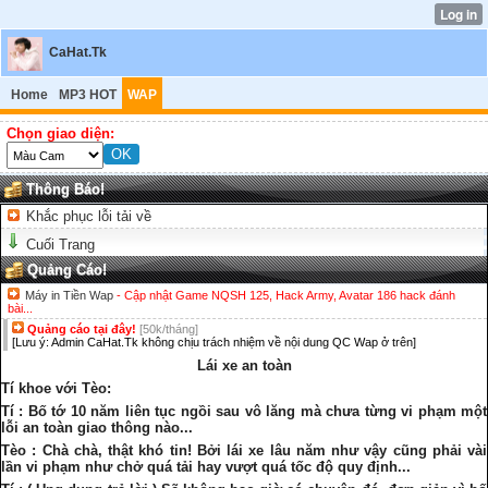
CaHat.Tk
Home
MP3 HOT
WAP
Chọn giao diện:
Thông Báo!
Khắc phục lỗi tải về
Cuối Trang
Quảng Cáo!
Máy in Tiền Wap
- Cập nhật Game NQSH 125, Hack Army, Avatar 186 hack đánh
bài...
Quảng cáo tại đây!
[50k/tháng]
[Lưu ý: Admin CaHat.Tk không chịu trách nhiệm về nội dung QC Wap ở trên]
Lái xe an toàn
Tí khoe với Tèo:
Tí : Bố tớ 10 năm liên tục ngồi sau vô lăng mà chưa từng vi phạm một
lỗi an toàn giao thông nào...
Tèo : Chà chà, thật khó tin! Bởi lái xe lâu năm như vậy cũng phải vài
lần vi phạm như chở quá tải hay vượt quá tốc độ quy định...