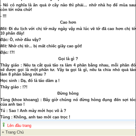
- Nó có nghĩa là ăn quả ở cây nào thì phải... nhớ nhà họ để mùa sau
còn tới nữa chứ!
- !!!
Cao hơn
Mít:
Đi du lịch với chị tớ mấy ngày vậy mà lúc về tớ đã cao hơn chị tớ
10 phân đấy!
Đặc:
Ồ, nhờ đâu vậy?
Mít:
Nhờ chị tớ... bị mất chiếc giầy cao gót!
Đặc:
!?!
Gọi là gì ?
Thầy giáo : Nếu ta cắt quả táo ra làm 4 phần bằng nhau, mỗi phần đó
sẽ được gọi là một phần tư. Vậy ta gọi là gì, nếu ta chia nhỏ quả táo
làm 8 phần bằng nhau ?
Học sinh : Dạ, đó là táo dầm ạ !
Thầy giáo : !?!
Đừng hòng
Tùng (khoe khoang) : Bây giờ chúng nó đừng hòng đụng đến sợi tóc
của anh tao !
Tú : Sao ! Anh mày mới học võ à ?
Tùng : Không, anh tao mới cạo trọc !
Lên đầu trang
+
Trang Chủ