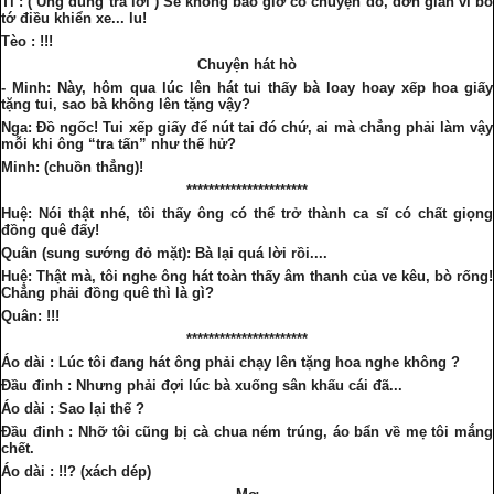
Tí : ( Ung dung trả lời ) Sẽ không bao giờ có chuyện đó, đơn giản vì bố
tớ điều khiển xe... lu!
Tèo : !!!
Chuyện hát hò
- Minh: Này, hôm qua lúc lên hát tui thấy bà loay hoay xếp hoa giấy
tặng tui, sao bà không lên tặng vậy?
Nga: Đồ ngốc! Tui xếp giấy để nút tai đó chứ, ai mà chẳng phải làm vậy
mỗi khi ông “tra tấn” như thế hử?
Minh: (chuồn thẳng)!
**********************
Huệ: Nói thật nhé, tôi thấy ông có thể trở thành ca sĩ có chất giọng
đồng quê đấy!
Quân (sung sướng đỏ mặt): Bà lại quá lời rồi....
Huệ: Thật mà, tôi nghe ông hát toàn thấy âm thanh của ve kêu, bò rống!
Chẳng phải đồng quê thì là gì?
Quân: !!!
**********************
Áo dài : Lúc tôi đang hát ông phải chạy lên tặng hoa nghe không ?
Đầu đinh : Nhưng phải đợi lúc bà xuống sân khấu cái đã...
Áo dài : Sao lại thế ?
Đ
ầu
đinh : Nhỡ tôi cũng bị cà chua ném trúng, áo bẩn về mẹ tôi mắng
chết.
Áo dài : !!? (xách dép)