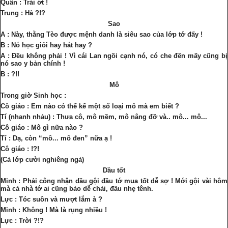
Quân : Trái ớt !
Trung : Hả ?!?
Sao
A : Này, thằng Tèo được mệnh danh là siêu sao của lớp tớ đấy !
B : Nó học giỏi hay hát hay ?
A : Đều không phải ! Vì cái Lan ngồi cạnh nó, có che đến mấy cũng bị
nó sao y bản chính !
B : ?!!
Mô
Trong giờ Sinh học :
Cô giáo : Em nào có thể kể một số loại mô mà em biết ?
Tí (nhanh nhảu) : Thưa cô, mô mềm, mô nâng đỡ và.. mô... mô...
Cô giáo : Mô gì nữa nào ?
Tí : Dạ, còn “mô... mô đen” nữa ạ !
Cô giáo : !?!
(Cả lớp cười nghiêng ngả)
Dầu tốt
Minh : Phải công nhận dầu gội đầu tớ mua tốt dễ sợ ! Mới gội vài hôm
mà cả nhà tớ ai cũng bảo dễ chải, đầu nhẹ tênh.
Lực : Tóc suôn và mượt lắm à ?
Minh : Không ! Mà là rụng nhiều !
Lực : Trời ?!?