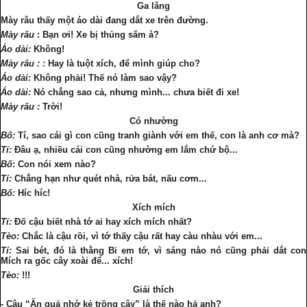
Ga lăng
Mày râu
thấy một áo dài đang dắt xe trên đường.
Mày râu
: Bạn ơi! Xe bị thủng săm à?
Áo dài:
Không!
Mày râu :
:
Hay là tuột xích, để mình giúp cho?
Áo dài:
Không phải!
Thế nó làm sao vậy?
Áo dài:
Nó chẳng sao cả, nhưng mình... chưa biết đi xe!
Mày râu :
Trời!
Có nhường
Bố:
Tí, sao cái gì con cũng tranh giành với em thế, con là anh cơ mà?
Tí:
Đâu ạ, nhiều cái con cũng nhường em lắm chứ bộ...
Bố
: Con nói xem nào?
Tí:
Chẳng hạn như quét nhà, rửa bát, nấu cơm...
Bố:
Híc híc!
Xích mích
Tí:
Đố cậu biết nhà tớ ai hay xích mích nhất?
Tèo:
Chắc là cậu rồi, vì tớ thấy cậu rất hay càu nhàu với em...
Tí:
Sai bét, đó là thằng Bi em tớ, vì sáng nào nó cũng phải dắt con
Mích ra gốc cây xoài để... xích!
Tèo:
!!!
Giải thích
- Câu “Ăn quả nhớ kẻ trồng cây” là thế nào hả anh?