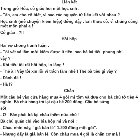
Liên kết
Trong giờ Hóa, cô giáo hỏi một học snh :
- Tân, em cho cô biết, vì sao các nguyên tử liên kết với nhau ?
Học sinh (mê chuyện kiếm hiệp) đứng dậy : Em thưa cô, vì chúng cùng
một môn phái ạ !
Cô giáo : ?!!
Hồi hộp
Hai vợ chồng tranh luận :
- Tôi vất vả lắm mới kiếm được ít tiền, sao bà lại tiêu phung phí
vậy ?
- Khi tiêu tôi rất hồi hộp, lo lắng !
- Thế à ! Vậy tôi xin lỗi vì trách lầm nhé ! Thế bà tiêu gì vậy ?
- Đánh đề !
- Hả !?
Chẵn
Một cậu bé vào cửa hàng mua 4 gói mì tôm và đưa cho bà chủ tờ tiền 4
nghìn. Bà chủ hàng trả lại cậu bé 200 đồng. Cậu bé sửng
sốt :
- Ơ ! Bác phải trả lại cháu thêm nữa chứ !
Bà chủ quán chỉ vào bìa hộp mì và nói :
- Cháu nhìn này, “giá bán lẻ” 1.200 đồng một gói”.
- Nhưng đấy là giá bán lẻ. Còn cháu mua 4 gói là chẵn cơ mà !