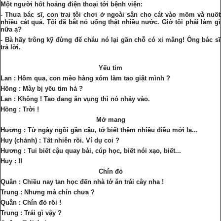
Một người hốt hoảng điện thoại tới bệnh viện:
- Thưa bác sĩ, con trai tôi chơi ở ngoài sân cho cát vào mồm và nuốt
nhiều cát quá. Tôi đã bắt nó uống thật nhiều nước. Giờ tôi phải làm gì
nữa ạ?
- Bà hãy trông kỹ đừng để cháu nó lại gần chỗ có xi măng! Ông bác sĩ
trả lời.
Yếu tim
Lan : Hôm qua, con mèo hàng xóm làm tao giật mình ?
Hồng : Mày bị yếu tim hả ?
Lan : Không ! Tao đang ăn vụng thì nó nhảy vào.
Hồng : Trời !
Mở mang
Hương : Từ ngày ngồi gần cậu, tớ biết thêm nhiều điều mới lạ...
Huy (chảnh) : Tất nhiên rồi. Ví dụ coi ?
Hương : Tui biết cậu quay bài, cúp học, biết nói xạo, biết...
Huy : !!
Chín đỏ
Quân : Chiều nay tan học đến nhà tớ ăn trái cây nha !
Trung : Nhưng mà chín chưa ?
Quân : Chín đỏ rồi !
Trung : Trái gì vậy ?