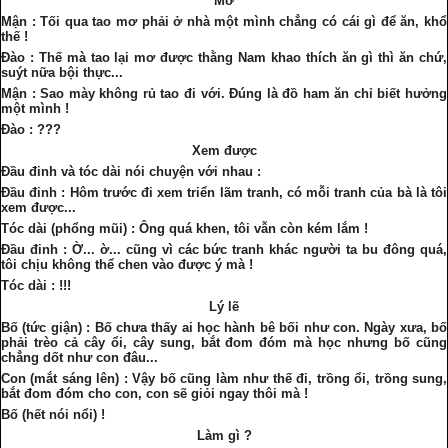
Mơ
Mận : Tối qua tao mơ phải ở nhà một mình chẳng có cái gì để ăn, khổ
thế !
Đào : Thế mà tao lại mơ được thằng Nam khao thích ăn gì thì ăn chứ,
suýt nữa bội thực...
Mận : Sao mày không rủ tao đi với. Đúng là đồ ham ăn chỉ biết hưởng
một mình !
Đào : ???
Xem được
Đầu đinh và tóc dài nói chuyện với nhau :
Đầu đinh : Hôm trước đi xem triển lãm tranh, có mỗi tranh của bà là tôi
xem được...
Tóc dài (phổng mũi) : Ông quá khen, tôi vẫn còn kém lắm !
Đầu đinh : Ờ... ờ... cũng vì các bức tranh khác người ta bu đông quá,
tôi chịu không thể chen vào được ý mà !
Tóc dài : !!!
Lý lẽ
Bố (tức giận) : Bố chưa thấy ai học hành bê bối như con. Ngày xưa, bố
phải trèo cả cây ổi, cây sung, bắt đom đóm mà học nhưng bố cũng
chẳng dốt như con đâu...
Con (mắt sáng lên) : Vậy bố cũng làm như thế đi, trồng ổi, trồng sung,
bắt đom đóm cho con, con sẽ giỏi ngay thôi mà !
Bố (hết nói nổi) !
Làm gì ?