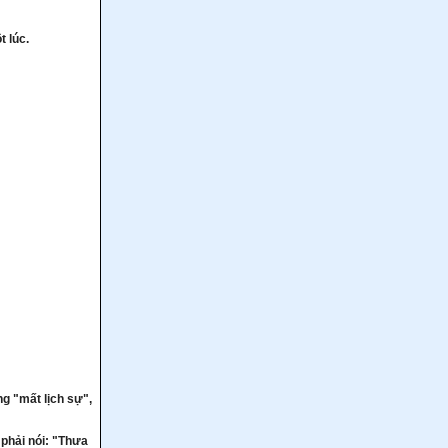
t lúc.
ng "mất lịch sự",
 phải nói: "Thưa