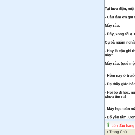
Tại bưu điện, mộ
- Cậu làm ơn ghi 
Mày râu:
- Đây, xong rồi ạ
Cụ bà ngắm nghía 
- Hay là cậu ghi t
này".
Mày râu: (quê một
- Hôm nay ở trườn
- Dạ thầy giáo bả
- Hồi bố đi học, 
chưa tìm ra!
- Mày học toán mã
- Bố yên tâm. Con
Lên đầu trang
+
Trang Chủ