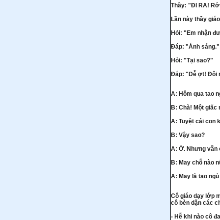
Thầy: "ĐI RA! Rớt
Lần này thầy giáo
Hỏi: "Em nhận đư
Đáp: "Ánh sáng."
Hỏi: "Tại sao?"
Đáp: "Dễ ợt! Đôi 
A: Hôm qua tao n
B: Chà! Một giấc 
A: Tuyệt cái con 
B: Vậy sao?
A: Ờ. Nhưng vẫn 
B: May chỗ nào 
A: May là tao ngủ
Cô giáo dạy lớp m
cô bèn dặn các c
- Hễ khi nào cô đ