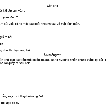
Còn chờ
t bài tập làm văn :
làm giám đốc ?
ắm cúi viết, riêng một cậu ngồi khoanh tay, vẻ mặt bình thản.
g làm bài ?
ưa :
g chờ thư ký riêng tới.
Ă
n không ???
ên chở bạn gái trên một chiếc xe đạp. Đang đi, bỗng nhiên chàng thắng lại cái "ké
è rồi quay ra sau hỏi:
 thắng này mới thay hồi sáng đó!
p tục đạp xe đi.