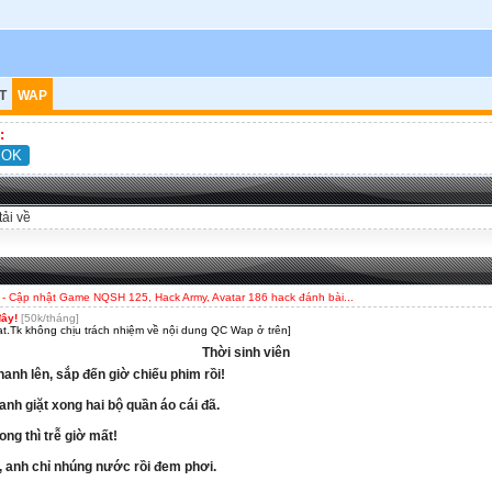
T
WAP
:
tải về
- Cập nhật Game NQSH 125, Hack Army, Avatar 186 hack đánh bài...
đây!
[50k/tháng]
t.Tk không chịu trách nhiệm về nội dung QC Wap ở trên]
Thời sinh viên
hanh lên, sắp đến giờ chiếu phim rồi!
h giặt xong hai bộ quần áo cái đã.
ong thì trễ giờ mất!
 anh chỉ nhúng nước rồi đem phơi.