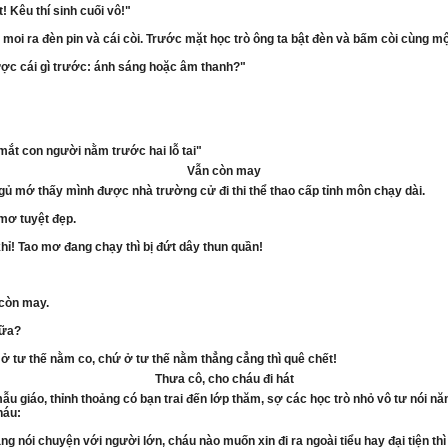
! Kêu thí sinh cuối vô!"
 moi ra đèn pin và cái còi. Trước mặt học trò ông ta bật đèn và bấm còi cùng mộ
ợc cái gì trước: ánh sáng hoặc âm thanh?"
mắt con người nằm trước hai lỗ tai"
Vẫn còn may
gủ mớ thấy mình được nhà trường cử đi thi thể thao cấp tỉnh môn chạy dài.
mơ tuyệt đẹp.
khỉ! Tao mơ đang chạy thì bị đứt dây thun quần!
còn may.
nữa?
 ở tư thế nằm co, chứ ở tư thế nằm thẳng cẳng thì quê chết!
Thưa cô, cho cháu đi hát
ẫu giáo, thỉnh thoảng có bạn trai đến lớp thăm, sợ các học trò nhỏ vô tư nói nă
háu:
ang nói chuyện với người lớn, cháu nào muốn xin đi ra ngoài tiểu hay đại tiện thì