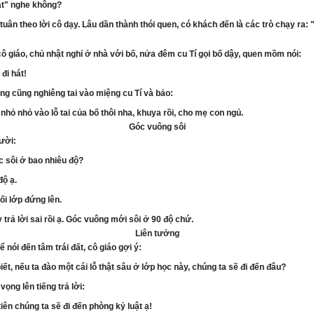
át" nghe không?
í tuân theo lời cô dạy. Lâu dần thành thói quen, có khách đến là các trò chạy ra:
cô giáo, chủ nhật nghỉ ở nhà với bố, nửa đêm cu Tí gọi bố dậy, quen mồm nói:
đi hát!
ng cũng nghiêng tai vào miệng cu Tí và bảo:
 nhỏ nhỏ vào lỗ tai của bố thôi nha, khuya rồi, cho mẹ con ngủ.
Góc vuông sôi
lười:
c sôi ở bao nhiêu độ?
độ ạ.
ối lớp đứng lên.
 trả lời sai rồi ạ. Góc vuông mới sôi ở 90 độ chứ.
Liên tưởng
để nói đến tâm trái đất, cô giáo gợi ý:
iết, nếu ta đào một cái lỗ thật sâu ở lớp học này, chúng ta sẽ đi đến đâu?
vọng lên tiếng trả lời:
tiên chúng ta sẽ đi đến phòng kỷ luật ạ!