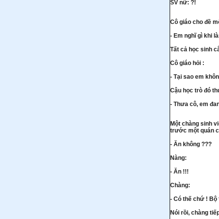
SV nữ: ?!
Cô giáo cho đề mộ
- Em nghĩ gì khi 
Tất cả học sinh c
Cô giáo hỏi :
- Tại sao em khôn
Cậu học trò đó th
- Thưa cô, em đan
Một chàng sinh vi
trước một quán ch
- Ăn không ???
Nàng:
- Ăn !!!
Chàng:
- Có thế chứ ! Bộ
Nói rồi, chàng tiế