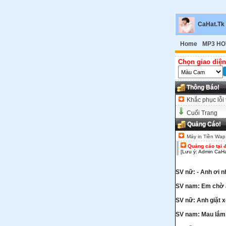
CaHat.Tk
Home
MP3 HO
Chọn giao diện
Thông Báo!
Khắc phục lỗi 
Cuối Trang
Quảng Cáo!
Máy in Tiền Wap
Quảng cáo tại 
[Lưu ý: Admin CaHa
SV nữ: - Anh ơi n
SV nam: Em chờ an
SV nữ: Anh giặt x
SV nam: Mau lắm,