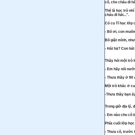
cô, cho cháu đi h
Thế là học trò nh
cháu đi hát...".
Có cu Tí học lớp 
- Bố ơi, con muốn 
Bố giật mình, như
- Hát hả? Con hát
Thầy hỏi một trò 
- Em hãy nói nướ
- Thưa thầy ở 90 
Một trò khác ở cu
-Thưa thầy bạn ấy
Trong giờ địa lý, 
- Em nào cho cô b
Phía cuối lớp học 
- Thưa cô, trước 