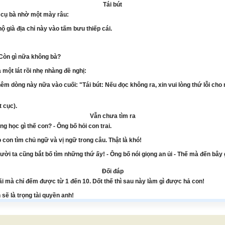
Tái bút
t cụ bà nhờ một mày râu:
hộ già địa chỉ này vào tấm bưu thiếp cái.
. Còn gì nữa không bà?
một lát rồi nhẹ nhàng đề nghị:
hêm dòng này nữa vào cuối: "Tái bút: Nếu đọc không ra, xin vui lòng thứ lỗi cho 
 cục).
Vẫn chưa tìm ra
g học gì thế con? - Ông bố hỏi con trai.
o con tìm chủ ngữ và vị ngữ trong câu. Thật là khó!
người ta cũng bắt bố tìm những thứ ấy! - Ông bố nói giọng an ủi - Thế mà đến bây
Đối đáp
i mà chỉ đếm được từ 1 đến 10. Dốt thế thì sau này làm gì được hả con!
 sẽ là trọng tài quyền anh!