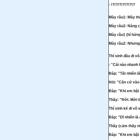
- !?!?!?!?!?!?!?
Mày râu1: Mày th
Mày râu2: Nàng c
Mày râu1 (hí hửng
Mày râu2: Nhưng.
Thí sinh đầu đi vô
- "Cái nào nhanh
Đáp: "Tất nhiên l
Hỏi: "Căn cứ vào
Đáp: "Khi em bật t
Thầy: "Rớt. Mời th
Thí sinh kế đi vô 
Đáp: "Dĩ nhiên là
Thầy (cảm thấy nh
Đáp: "Khi em bật 