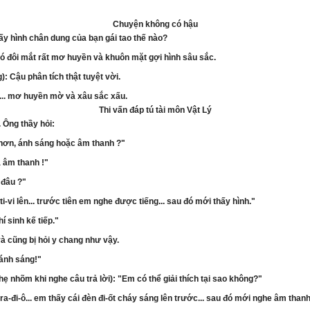
Chuyện không có hậu
ấy hình chân dung của bạn gái tao thế nào?
ó đôi mắt rất mơ huyền và khuôn mặt gợi hình sâu sắc.
): Cậu phân tích thật tuyệt vời.
.. mơ huyền mờ và xâu sắc xấu.
Thi vấn đáp tú tài môn Vật Lý
. Ông thầy hỏi:
 hơn, ánh sáng hoặc âm thanh ?"
à âm thanh !"
 đâu ?"
i-vi lên... trước tiên em nghe được tiếng... sau đó mới thấy hình."
í sinh kế tiếp."
và cũng bị hỏi y chang như vậy.
 ánh sáng!"
ẹ nhõm khi nghe câu trả lời): "Em có thể giải thích tại sao không?"
ra-đi-ô... em thấy cái đèn đi-ốt cháy sáng lên trước... sau đó mới nghe âm thanh