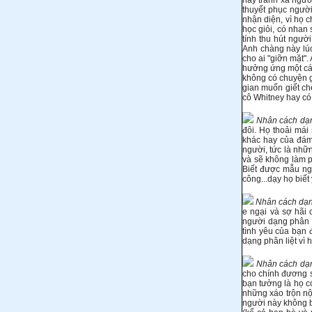
hay tránh xa ngườ
thuyết phục ngườ
nhận diện, vì họ c
học giỏi, có nhan 
tính thu hút ngườ
Anh chàng này lúc
cho ai "giỡn mặt".
hưởng ứng một các
không có chuyện g
gian muốn giết chế
cô Whitney hay có 
Nhân cách dạng 
đôi. Họ thoải mái
khác hay của đám 
người, tức là nhữn
và sẽ không làm p
Biết được mẫu ng
công...dạy họ biết
Nhân cách dạng
e ngại và sợ hãi 
người dạng phân l
tình yêu của bạn
dạng phân liệt vì 
Nhân cách dạng
cho chính đương s
bạn tưởng là họ có
những xáo trộn nộ
người này không bi