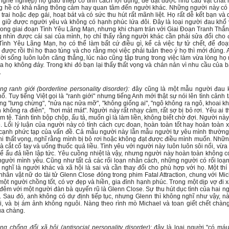
nghề nghiệp) họ giao thiệp có tính cách lợi dụng, để đạt được nhu cầu vật chất 
g hề có khả năng thông cảm hay quan tâm đến người khác. Những người này có t
 trai hoặc đẹp gái, hoạt bát và có sức thu hút rất mãnh liệt. Họ rất dễ kết bạn v
giữ được người yêu và không có hạnh phúc lứa đôi. Ðây là loại người đau khổ vì
 trong giai đoạn Tình Yêu Lãng Mạn, nhưng khi chạm trán với Giai Ðoạn Tranh Thắng
nhìn được cái sai của mình, họ chỉ thấy rằng người khác cần phải sửa đổi cho 
ình Yêu Lãng Mạn, họ có thể làm bất cứ điều gì, kể cả việc tự tử chết, để đo
 được rồi thì họ thao túng và cho rằng mọi việc phải tuân theo ý họ thì mới đúng.
 đời sống luôn luôn căng thẳng, lúc nào cũng tập trung trong việc làm vừa lòng họ
ủa họ không đáy. Trong khi đó bạn lại thấy thất vọng và chán nản vì nhu cầu của
.
 ranh giới (borderline personality disorder):
đây cũng là một mẫu người đau kh
. Tuy tiếng Việt gọi là "ranh giới" nhưng tiếng Anh mới thật sự nói lên tình cản
rạng "lưng chừng", "nửa nạc nửa mỡ", "không giống ai", "ngô không ra ngô, khoai kh
n không ra điên", "hơi mát mát". Người này rất nhạy cảm, rất sợ bị bỏ rơi. Yêu ai t
hậm tệ. Tánh tình bộp chộp, ẩu tả, muốn gì là làm liền, không biết chờ đợi. Người này
ó. Lối lý luận của người này có tính cách cực đoan, hoàn toàn tốt hay hoàn toàn
cạnh phức tạp của vấn đề. Cả mẫu người này lẫn mẫu người tự yêu mình thườn
hi thất vọng, nghĩ rằng mình bị bỏ rơi hoặc không đạt được điều mình muốn. Nh
 cắt cổ tay và uống thuốc quá liều. Tình yêu với người này luôn luôn sôi nổi, vừ
thể ẩu đả liền lập tức. Yêu cuồng nhiệt là vậy, nhưng người này hoàn toàn không 
gười mình yêu. Cũng như tất cả các rối loạn nhân cách, những người có rối lo
ọ nghĩ là người khác và xã hội là sai và cần thay đổi cho phù hợp với họ. Một th
 nhân vật nữ do tài tử Glenn Close đóng trong phim Fatal Attraction, chung với Mi
một người chồng tốt, có vợ đẹp và hiền, gia đình hạnh phúc. Trong một dịp vợ đi x
 đêm với một người đàn bà quyến rũ là Glenn Close. Sự thu hút dục tình của hai 
m. Sau đó, anh không có dự định tiếp tục, nhưng Glenn thì không nghĩ như vậy, n
ơi, và bị ám ảnh không nguôi. Nàng theo rình mò Michael và toan giết chết chàng
ủa chàng.
 chống đối xã hội (antisocial personality disorder):
đây là loại người "có máu