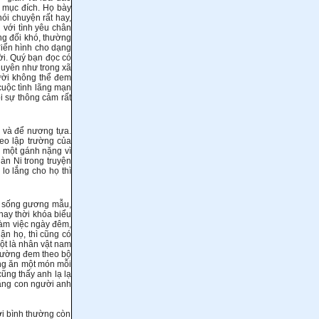
c mục đích. Họ bày
nói chuyện rất hay,
n với tình yêu chân
ơng đối khó, thường
điển hình cho dạng
ời. Quý bạn đọc có
duyên như trong xã
ười không thể đem
cuộc tình lãng mạn
i sự thông cảm rất
 và để nương tựa.
eo lập trường của
h một gánh nặng vì
àn Ni trong truyện
o lắng cho họ thì
i sống gương mẫu,
hay thời khóa biểu
 làm việc ngày đêm,
ận họ, thì cũng có
ột là nhân vật nam
thường đem theo bộ
ùng ăn một món mỗi
ũng thấy anh lạ lạ
rằng con người anh
ời bình thường còn