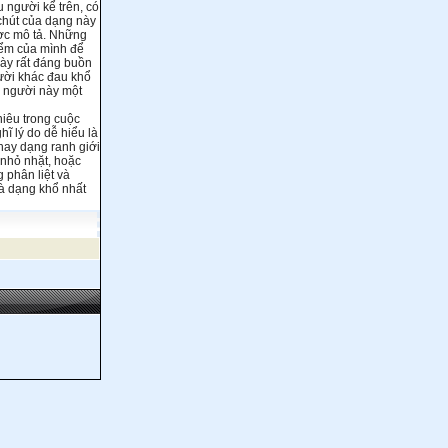
 người kể trên, có
 chút của dạng này
ược mô tả. Những
điểm của mình để
này rất đáng buồn
gười khác đau khổ
i người này một
hiêu trong cuộc
ĩ lý do dễ hiểu là
hay dạng ranh giới
 nhỏ nhặt, hoặc
 phân liệt và
là dạng khổ nhất