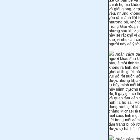
(kể cả bạn bè và 
chính họ mà khôn
và giỏi giang, đẹp
yêu, nhưng không 
yêu rất mãnh liệt
nhượng bộ, không 
Trong Giai Ðoạn T
nhưng sau khi đạt
nầy sẽ rất khổ vì
sao, vì nhu cầu c
người này để ý tới
Nhân cách dạng
người khác đau khổ
này, là một tình t
không ra tỉnh, điê
ghét ai thì ghét t
vui đó rồi buồn đ
được những khía 
tự hủy mình mỗi k
hủy mình thường là
đó, li gây gỗ, có 
và quan tâm đến n
nghĩ là họ sai. H
dạng ranh giới là
chàng Michael là 
một cuộc tình một
liệt trong một đê
tâm trạng bị bỏ r
được sự hất hủi c
Nhân cách dạng