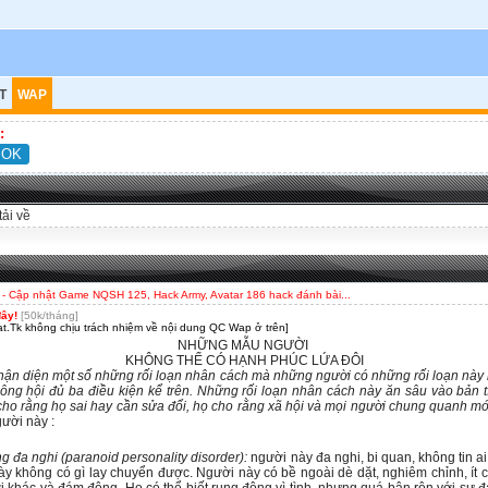
T
WAP
:
tải về
- Cập nhật Game NQSH 125, Hack Army, Avatar 186 hack đánh bài...
đây!
[50k/tháng]
t.Tk không chịu trách nhiệm về nội dung QC Wap ở trên]
NHỮNG MẪU NGƯỜI
KHÔNG THỂ CÓ HẠNH PHÚC LỨA ÐÔI
hận diện một số những rối loạn nhân cách mà những người có những rối loạn này
hông hội đủ ba điều kiện kể trên. Những rối loạn nhân cách này ăn sâu vào bản 
ho rằng họ sai hay cần sửa đổi, họ cho rằng xã hội và mọi người chung quanh mới
ười này :
 đa nghi (paranoid personality disorder):
người này đa nghi, bi quan, không tin a
ày không có gì lay chuyển được. Người này có bề ngoài dè dặt, nghiêm chỉnh, ít c