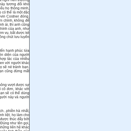
đa nghi nên thường
này tương đối khó
 Nếu họ thông minh,
ọ có thể là một đặc
evin Costner đóng.
êm chỉnh, không để
nh ái, thì anh cũng
chính của anh, như
ệm vụ, bắt được kẻ
hông chút lưu luyến
đến hạnh phúc lứa
iện diện của người
 hợp tác của nhiều
quen với người khác
ọ sẽ né tránh bạn.
Bạn cũng đừng mất
hông vượt được sự
ì cô đơn, khác với
bạn sẽ có thể dùng
gười này và người
ch...phiền hà nhất,
h liệt, họ làm cho
y được thúc đẩy bởi
 Ðúng như tên gọi,
 những liên hệ khác