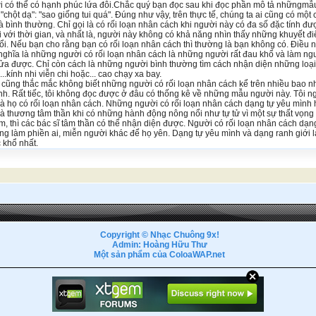
ời có thể có hạnh phúc lứa đôi.Chắc quý bạn đọc sau khi đọc phần mô tả nhữngmẫu
"chột dạ": "sao giống tui quá". Ðúng như vậy, trên thực tế, chúng ta ai cũng có một
à bình thường. Chỉ gọi là có rối loạn nhân cách khi người này có đa số đặc tính đ
ại với thời gian, và nhất là, người này không có khả năng nhìn thấy những khuyết 
ổi. Nếu bạn cho rằng bạn có rối loạn nhân cách thì thường là bạn không có. Ðiều 
ó nghĩa là những người có rối loạn nhân cách là những người rất đau khổ và làm n
ửa được. Chỉ còn cách là những người bình thường tìm cách nhận diện những loạ
.kính nhi viễn chi hoặc... cao chạy xa bay.
cũng thắc mắc không biết những người có rối loạn nhân cách kể trên nhiều bao n
nh. Rất tiếc, tôi không đọc được ở đâu có thống kê về những mẫu người này. Tôi ngh
là họ có rối loạn nhân cách. Những người có rối loạn nhân cách dạng tự yêu mình 
hà thương tâm thần khi có những hành động nông nổi như tự tử vì một sự thất vọng
, thì các bác sĩ tâm thần có thể nhận diện được. Người có rối loạn nhân cách dạng
ng làm phiền ai, miễn người khác để họ yên. Dạng tự yêu mình và dạng ranh giới 
 khổ nhất.
Copyright © Nhạc Chuông 9x!
Admin: Hoàng Hữu Thư
Một sản phẩm của ColoaWAP.net