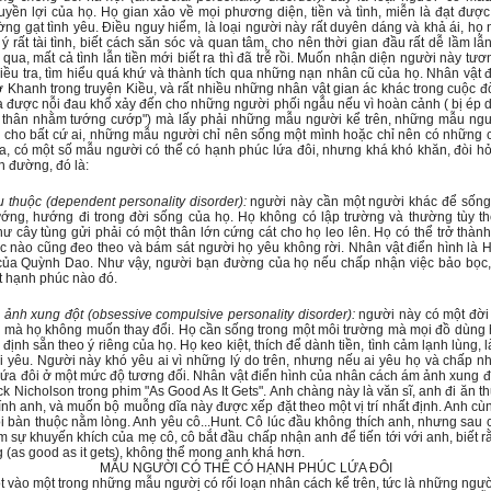
yền lợi của họ. Họ gian xảo về mọi phương diện, tiền và tình, miễn là đạt đượ
ng gạt tình yêu. Ðiều nguy hiểm, là loại người này rất duyên dáng và khả ái, họ 
 ý rất tài tình, biết cách săn sóc và quan tâm, cho nên thời gian đầu rất dễ lầm lẫ
ôi qua, mất cả tình lẫn tiền mới biết ra thì đã trễ rồi. Muốn nhận diện người này tư
iều tra, tìm hiểu quá khứ và thành tích qua những nạn nhân cũ của họ. Nhân vật 
ở Khanh trong truyện Kiều, và rất nhiều những nhân vật gian ác khác trong cuộc đ
a được nỗi đau khổ xảy đến cho những người phối ngẫu nếu vì hoàn cảnh ( bị ép 
ao thân nhằm tướng cướp") mà lấy phải những mẫu người kể trên, những mẫu ng
 cho bất cứ ai, những mẫu người chỉ nên sống một mình hoặc chỉ nên có những 
a, có một số mẫu người có thể có hạnh phúc lứa đôi, nhưng khá khó khăn, đòi hỏ
n đường, đó là:
thuộc (dependent personality disorder):
người này cần một người khác để sống
ớng, hướng đi trong đời sống của họ. Họ không có lập trường và thường tùy th
ư cây tùng gửi phải có một thân lớn cứng cát cho họ leo lên. Họ có thể trở thàn
úc nào cũng đeo theo và bám sát người họ yêu không rời. Nhân vật điển hình là H
ủa Quỳnh Dao. Như vậy, người bạn đường của họ nếu chấp nhận việc bảo bọc, l
t hạnh phúc nào đó.
nh xung đột (obsessive compulsive personality disorder):
người này có một đờ
nh mà họ không muốn thay đổi. Họ cần sống trong một môi trường mà mọi đồ dùng 
định sẵn theo ý riêng của họ. Họ keo kiệt, thích để dành tiền, tình cảm lạnh lùng,
yêu. Người này khó yêu ai vì những lý do trên, nhưng nếu ai yêu họ và chấp nh
lứa đôi ở một mức độ tương đối. Nhân vật điển hình của nhân cách ám ảnh xung đ
k Nicholson trong phim "As Good As It Gets". Anh chàng này là văn sĩ, anh đi ăn 
nh anh, và muốn bộ muỗng dĩa này được xếp đặt theo một vị trí nhất định. Anh c
 bàn thuộc nằm lòng. Anh yêu cô...Hunt. Cô lúc đầu không thích anh, nhưng sau c
êm sự khuyến khích của mẹ cô, cô bắt đầu chấp nhận anh để tiến tới với anh, biết 
g (as good as it gets), không thể mong anh khá hơn.
MẪU NGƯỜI CÓ THỂ CÓ HẠNH PHÚC LỨA ÐÔI
t vào một trong những mẫu người có rối loạn nhân cách kể trên, tức là những ngư