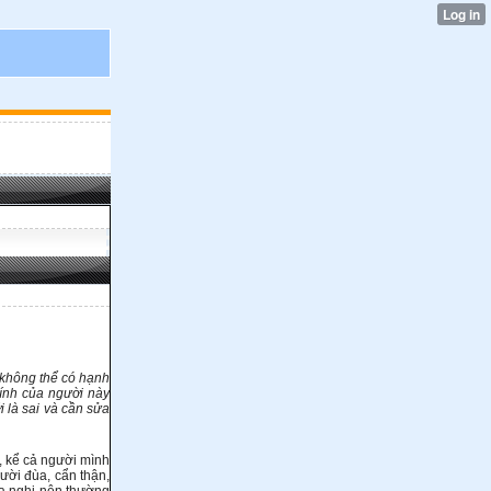
 không thể có hạnh
tính của người này
 là sai và cần sửa
i, kể cả người mình
ười đùa, cẩn thận,