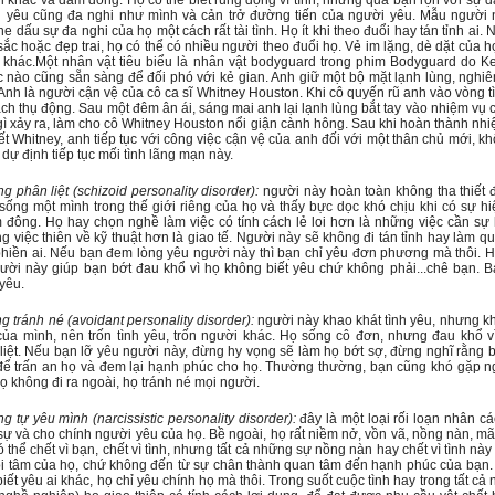
i khác và đám đông. Họ có thể biết rung động vì tình, nhưng quá bận rộn với sự 
i yêu cũng đa nghi như mình và cản trở đường tiến của người yêu. Mẫu người 
he dấu sự đa nghi của họ một cách rất tài tình. Họ ít khi theo đuổi hay tán tỉnh ai.
sắc hoặc đẹp trai, họ có thể có nhiều người theo đuổi họ. Vẻ im lặng, dè dặt của h
i khác.Một nhân vật tiêu biểu là nhân vật bodyguard trong phim Bodyguard do K
 nào cũng sẵn sàng để đối phó với kẻ gian. Anh giữ một bộ mặt lạnh lùng, nghi
 Anh là người cận vệ của cô ca sĩ Whitney Houston. Khi cô quyến rũ anh vào vòng tì
h thụ động. Sau một đêm ân ái, sáng mai anh lại lạnh lùng bắt tay vào nhiệm vụ 
ì xảy ra, làm cho cô Whitney Houston nổi giận cành hông. Sau khi hoàn thành nhi
t Whitney, anh tiếp tục với công việc cận vệ của anh đối với một thân chủ mới, k
dự định tiếp tục mối tình lãng mạn này.
phân liệt (schizoid personality disorder):
người này hoàn toàn không tha thiết 
 sống một mình trong thế giới riêng của họ và thấy bực dọc khó chịu khi có sự h
đông. Họ hay chọn nghề làm việc có tính cách lẻ loi hơn là những việc cần sự
g việc thiên về kỹ thuật hơn là giao tế. Người này sẽ không đi tán tỉnh hay làm 
hiền ai. Nếu bạn đem lòng yêu người này thì bạn chỉ yêu đơn phương mà thôi. H
ười này giúp bạn bớt đau khổ vì họ không biết yêu chứ không phải...chê bạn. 
 yêu.
 tránh né (avoidant personality disorder):
người này khao khát tình yêu, nhưng k
của mình, nên trốn tình yêu, trốn người khác. Họ sống cô đơn, nhưng đau khổ v
iệt. Nếu bạn lỡ yêu người này, đừng hy vọng sẽ làm họ bớt sợ, đừng nghĩ rằng 
 để trấn an họ và đem lại hạnh phúc cho họ. Thường thường, bạn cũng khó gặp n
họ không đi ra ngoài, họ tránh né mọi người.
 tự yêu mình (narcissistic personality disorder):
đây là một loại rối loạn nhân cá
ự và cho chính người yêu của họ. Bề ngoài, họ rất niềm nở, vồn vã, nồng nàn, mãn
 thể chết vì bạn, chết vì tình, nhưng tất cả những sự nồng nàn hay chết vì tình nà
i tâm của họ, chứ không đến từ sự chân thành quan tâm đến hạnh phúc của bạn.
ết yêu ai khác, họ chỉ yêu chính họ mà thôi. Trong suốt cuộc tình hay trong tất cả