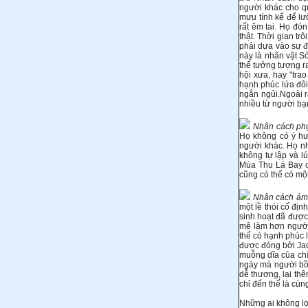
người khác cho qu
mưu tính kế để lườ
rất êm tai. Họ đón
thật. Thời gian tr
phải dựa vào sự đ
này là nhân vật S
thể tưởng tượng r
hội xưa, hay "tr
hạnh phúc lứa đôi
ngắn ngủi.Ngoài r
nhiều từ người bạ
Nhân cách phụ 
Họ không có ý hư
người khác. Họ nh
không tự lập và l
Mùa Thu Lá Bay c
cũng có thể có mộ
Nhân cách ám ả
một lề thói cố đị
sinh hoạt đã được 
mê làm hơn người 
thể có hạnh phúc 
được đóng bởi Jac
muỗng dĩa của chí
ngày mà người bồi
dễ thương, lại th
chỉ đến thế là cùn
Những ai không lọ