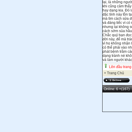
lại, là những ngư
khi cũng cảm thấy 
hay dạng kia. Ðó l
đặc tính này tồn t
mà tìm cách sửa đ
và đáng tiếc vì c
nhưng lại không s
cách sớm sủa hầu..
Chắc quý bạn đọc 
đời này, để mà trá
vì họ không nhận 
có thể phải vào n
phát bệnh trầm cảm
dạng tránh né khô
và làm người khác
Lên đầu trang
+
Trang Chủ
Online: 6
+(167)