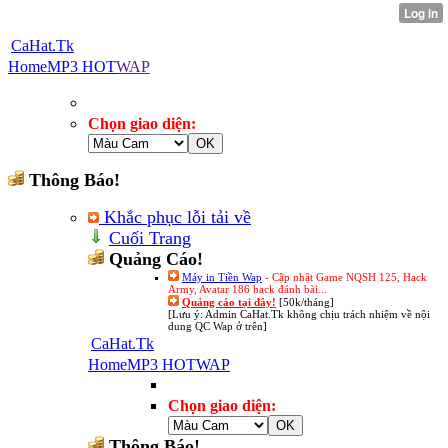
CaHat.Tk
Home
MP3 HOT
WAP
Chọn giao diện:
Thông Báo!
Khắc phục lỗi tải về
Cuối Trang
Quảng Cáo!
Máy in Tiền Wap
- Cập nhật Game NQSH 125, Hack
Army, Avatar 186 hack đánh bài...
Quảng cáo tại đây!
[50k/tháng]
[Lưu ý: Admin CaHat.Tk không chịu trách nhiệm về nội
dung QC Wap ở trên]
CaHat.Tk
Home
MP3 HOT
WAP
Chọn giao diện:
Thông Báo!