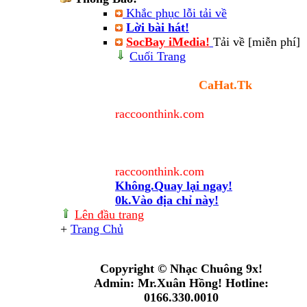
Khắc phục lỗi tải về
Lời bài hát!
SocBay iMedia!
Tải về [miễn phí]
Cuối Trang
Cảnh báo
Bạn sẽ rời trang
CaHat.Tk
và
chuyển đến địa chỉ
raccoonthink.com
.
Địa chỉ này nằm ngoài quyền quản
lý của Admin nên Admin không chịu
trách nhiệm về nội dung của trang
raccoonthink.com
này. Thân gửi!
Không.Quay lại ngay!
0k.Vào địa chỉ này!
Lên đầu trang
+
Trang Chủ
Online: 4
+(434336075)
Copyright © Nhạc Chuông 9x!
Admin: Mr.Xuân Hồng! Hotline:
0166.330.0010