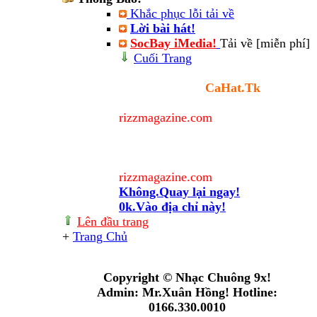
Khắc phục lỗi tải về
Lời bài hát!
SocBay iMedia!
Tải về [miễn phí]
Cuối Trang
Cảnh báo
Bạn sẽ rời trang
CaHat.Tk
và
chuyển đến địa chỉ
rizzmagazine.com
.
Địa chỉ này nằm ngoài quyền quản
lý của Admin nên Admin không chịu
trách nhiệm về nội dung của trang
rizzmagazine.com
này. Thân gửi!
Không.Quay lại ngay!
0k.Vào địa chỉ này!
Lên đầu trang
+
Trang Chủ
Online: 2
+(434345908)
Copyright © Nhạc Chuông 9x!
Admin: Mr.Xuân Hồng! Hotline:
0166.330.0010