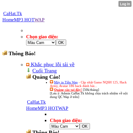
CaHat.Tk
Home
MP3 HOT
WAP
Chọn giao diện:
Thông Báo!
Khắc phục lỗi tải về
Cuối Trang
Quảng Cáo!
Máy in Tiền Wap
- Cập nhật Game NQSH 125, Hack
Army, Avatar 186 hack đánh bài...
Quảng cáo tại đây!
[50k/tháng]
[Lưu ý: Admin CaHat.Tk không chịu trách nhiệm về nội
dung QC Wap ở trên]
CaHat.Tk
Home
MP3 HOT
WAP
Chọn giao diện:
Thông Báo!