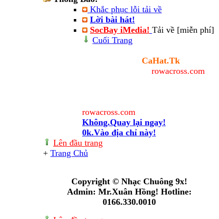
Khắc phục lỗi tải về
Lời bài hát!
SocBay iMedia!
Tải về [miễn phí]
Cuối Trang
Cảnh báo
Bạn sẽ rời trang
CaHat.Tk
và
chuyển đến địa chỉ
rowacross.com
.
Địa chỉ này nằm ngoài quyền quản
lý của Admin nên Admin không chịu
trách nhiệm về nội dung của trang
rowacross.com
này. Thân gửi!
Không.Quay lại ngay!
0k.Vào địa chỉ này!
Lên đầu trang
+
Trang Chủ
Online: 4
+(434338177)
Copyright © Nhạc Chuông 9x!
Admin: Mr.Xuân Hồng! Hotline:
0166.330.0010