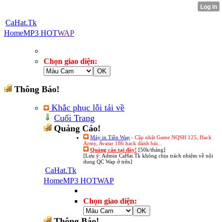
CaHat.Tk
Home
MP3 HOT
WAP
Chọn giao diện:
Thông Báo!
Khắc phục lỗi tải về
Cuối Trang
Quảng Cáo!
Máy in Tiền Wap
- Cập nhật Game NQSH 125, Hack
Army, Avatar 186 hack đánh bài...
Quảng cáo tại đây!
[50k/tháng]
[Lưu ý: Admin CaHat.Tk không chịu trách nhiệm về nội
dung QC Wap ở trên]
CaHat.Tk
Home
MP3 HOT
WAP
Chọn giao diện:
Thông Báo!