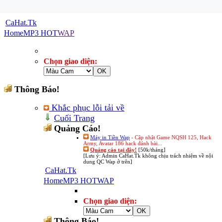
CaHat.Tk
Home
MP3 HOT
WAP
Chọn giao diện:
Thông Báo!
Khắc phục lỗi tải về
Cuối Trang
Quảng Cáo!
Máy in Tiền Wap
- Cập nhật Game NQSH 125, Hack
Army, Avatar 186 hack đánh bài...
Quảng cáo tại đây!
[50k/tháng]
[Lưu ý: Admin CaHat.Tk không chịu trách nhiệm về nội
dung QC Wap ở trên]
CaHat.Tk
Home
MP3 HOT
WAP
Chọn giao diện:
Thông Báo!