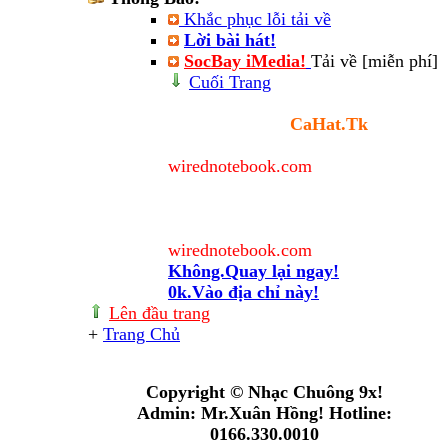
Khắc phục lỗi tải về
Lời bài hát!
SocBay iMedia!
Tải về [miễn phí]
Cuối Trang
Cảnh báo
Bạn sẽ rời trang
CaHat.Tk
và
chuyển đến địa chỉ
wirednotebook.com
.
Địa chỉ này nằm ngoài quyền quản
lý của Admin nên Admin không chịu
trách nhiệm về nội dung của trang
wirednotebook.com
này. Thân gửi!
Không.Quay lại ngay!
0k.Vào địa chỉ này!
Lên đầu trang
+
Trang Chủ
Online: 6
+(434334154)
Copyright © Nhạc Chuông 9x!
Admin: Mr.Xuân Hồng! Hotline:
0166.330.0010