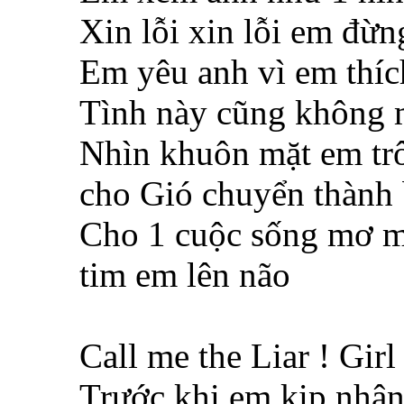
Xin lỗi xin lỗi em đừn
Em yêu anh vì em thí
Tình này cũng không 
Nhìn khuôn mặt em trô
cho Gió chuyển thành
Cho 1 cuộc sống mơ m
tim em lên não
Call me the Liar ! Girl 
Trước khi em kịp nhận r