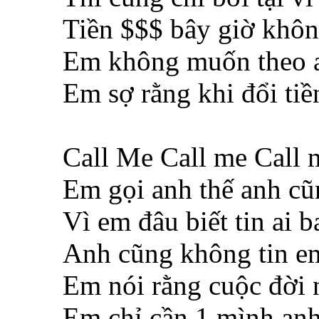
Tiền $$$ bây giờ khôn
Em không muốn theo a
Em sợ rằng khi đổi tiề
Call Me Call me Call me
Em gọi anh thế anh cũ
Vì em đâu biết tin ai b
Anh cũng không tin e
Em nói rằng cuộc đời n
Em chỉ cần 1 mình anh