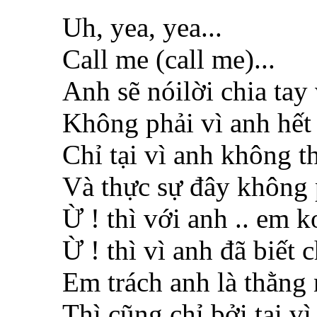
Uh, yea, yea...
Call me (call me)...
Anh sẽ nóilời chia tay
Không phải vì anh hết
Chỉ tại vì anh không t
Và thực sự đây không p
Ừ ! thì với anh .. em ko
Ừ ! thì vì anh đã biết
Em trách anh là thằng 
Thì cũng chỉ bởi tại v