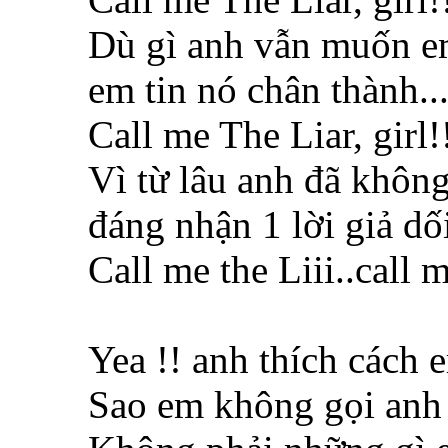
Dù gì anh vẫn muốn em
em tin nó chân thành..
Call me The Liar, girl!
Vì từ lâu anh đã không
đáng nhận 1 lời giả dối
Call me the Liii..call m
Yea !! anh thích cách 
Sao em không gọi anh