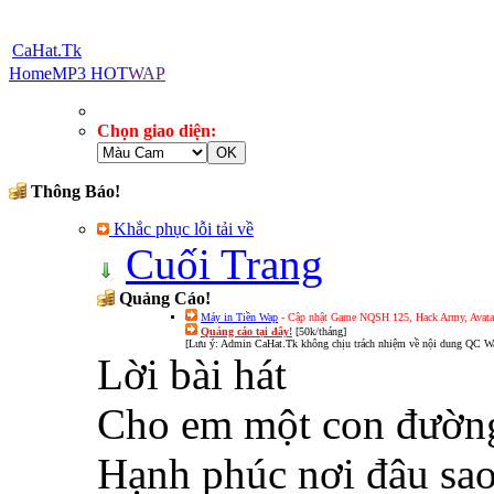
CaHat.Tk
Home
MP3 HOT
WAP
Chọn giao diện:
Thông Báo!
Khắc phục lỗi tải về
Cuối Trang
Quảng Cáo!
Máy in Tiền Wap
- Cập nhật Game NQSH 125, Hack Army, Avatar 
Quảng cáo tại đây!
[50k/tháng]
[Lưu ý: Admin CaHat.Tk không chịu trách nhiệm về nội dung QC Wa
Lời bài hát
Cho em một con đườn
Hạnh phúc nơi đâu sao 