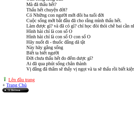
Mà đã thấu hết?
Thấu hết chuyện đời?
Có Những con người mới đôi ba tuổi đời
Cuộc sống mới bắt đầu đã cho rằng mình thấu hết.
Làm được gì? và đã có gì? chỉ học đòi thói chê bai cần n
Hình hài chỉ là con số O
Hình hài chỉ là con số O con số O
Hãy nuốt đi - thuốc đắng dã tật
Này hãy gắng sống
Biết ta biết người
Ðời chưa thấu hết đo đếm dược gì?
Ai đã qua phút sống chân thành
Vị đắng đã thấm sẽ thấy vị ngọt và ta sẽ thấu rồi biết kiệ
Lên đầu trang
+
Trang Chủ
Online: 1
+(195)