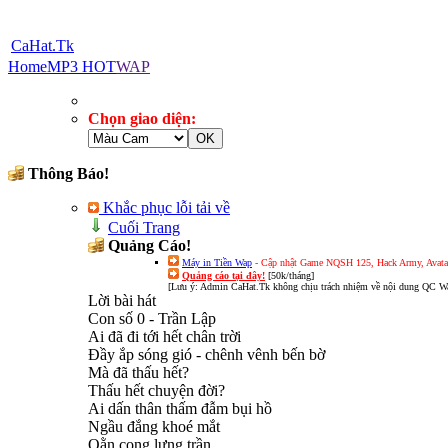
CaHat.Tk
Home
MP3 HOT
WAP
Chọn giao diện:
Thông Báo!
Khắc phục lỗi tải về
Cuối Trang
Quảng Cáo!
Máy in Tiền Wap
- Cập nhật Game NQSH 125, Hack Army, Avatar 
Quảng cáo tại đây!
[50k/tháng]
[Lưu ý: Admin CaHat.Tk không chịu trách nhiệm về nội dung QC Wa
Lời bài hát
Con số 0 - Trần Lập
Ai đã đi tới hết chân trời
Ðầy ắp sóng gió - chênh vênh bến bờ
Mà đã thấu hết?
Thấu hết chuyện đời?
Ai dấn thân thấm đẫm bụi hồ
Ngầu đắng khoé mắt
Oằn cong lưng trần