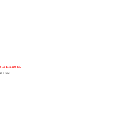
186 hack đánh bài...
p ở trên]