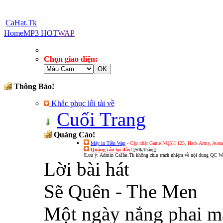
CaHat.Tk
Home
MP3 HOT
WAP
Chọn giao diện:
Thông Báo!
Khắc phục lỗi tải về
Cuối Trang
Quảng Cáo!
Máy in Tiền Wap
- Cập nhật Game NQSH 125, Hack Army, Avatar 
Quảng cáo tại đây!
[50k/tháng]
[Lưu ý: Admin CaHat.Tk không chịu trách nhiệm về nội dung QC Wa
Lời bài hát
Sẽ Quên - The Men
Một ngày nắng phai m