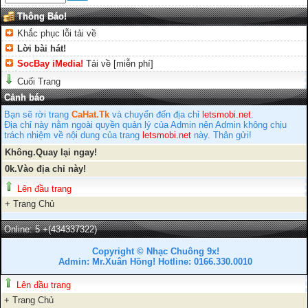
Thông Báo!
Khắc phục lỗi tải về
Lời bài hát!
SocBay iMedia!
Tải về [miễn phí]
Cuối Trang
Cảnh báo
Bạn sẽ rời trang
CaHat.Tk
và chuyển đến địa chỉ
letsmobi.net
.
Địa chỉ này nằm ngoài quyền quản lý của Admin nên Admin không chịu
trách nhiệm về nội dung của trang
letsmobi.net
này. Thân gửi!
Không.Quay lại ngay!
0k.Vào địa chỉ này!
Lên đầu trang
+
Trang Chủ
Online: 5
+(434337322)
Copyright © Nhạc Chuông 9x!
Admin: Mr.Xuân Hồng! Hotline: 0166.330.0010
Lên đầu trang
+
Trang Chủ