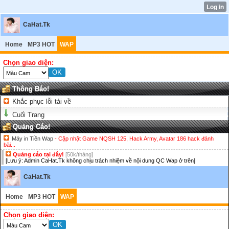
CaHat.Tk
Home
MP3 HOT
WAP
Chọn giao diện:
Thông Báo!
Khắc phục lỗi tải về
Cuối Trang
Quảng Cáo!
Máy in Tiền Wap
- Cập nhật Game NQSH 125, Hack Army, Avatar 186 hack đánh
bài...
Quảng cáo tại đây!
[50k/tháng]
[Lưu ý: Admin CaHat.Tk không chịu trách nhiệm về nội dung QC Wap ở trên]
CaHat.Tk
Home
MP3 HOT
WAP
Chọn giao diện: