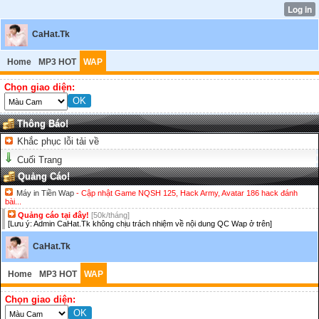
CaHat.Tk
Home
MP3 HOT
WAP
Chọn giao diện:
Thông Báo!
Khắc phục lỗi tải về
Cuối Trang
Quảng Cáo!
Máy in Tiền Wap
- Cập nhật Game NQSH 125, Hack Army, Avatar 186 hack đánh
bài...
Quảng cáo tại đây!
[50k/tháng]
[Lưu ý: Admin CaHat.Tk không chịu trách nhiệm về nội dung QC Wap ở trên]
CaHat.Tk
Home
MP3 HOT
WAP
Chọn giao diện: