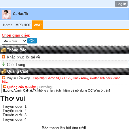
CaHat.Tk
Home
MP3 HOT
WAP
Chọn giao diện:
Thông Báo!
Khắc phục lỗi tải về
Cuối Trang
Quảng Cáo!
Máy in Tiền Wap
- Cập nhật Game NQSH 125, Hack Army, Avatar 186 hack đánh
bài...
Quảng cáo tại đây!
[50k/tháng]
[Lưu ý: Admin CaHat.Tk không chịu trách nhiệm về nội dung QC Wap ở trên]
Thơ vui
Truyện cười 1
Truyện cười 2
Truyện cười 3
Truyện cười 4
Bắc thang lên hỏi ông trời!