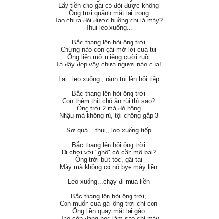
Lấy tiền cho gái có đòi được không
Ông trời quảnh mặt lại trong
Tao chưa đòi được huồng chi là mày?
Thui leo xuống...
Bắc thang lên hỏi ông trời
Chừng nào con gái mở lời cua tui
Ông liền mở miệng cười ruồi
Ta đây đẹp vậy chưa người nào cua!
Lại.. leo xuống , rảnh tui lên hỏi tiếp
Bắc thang lên hỏi ông trời
Con thèm thịt chó ăn rùi thì sao?
Ông trời 2 má đỏ hồng
Nhậu mà không rủ, tội chồng gắp 3
Sợ quá... thui,, leo xuống tiếp
Bắc thang lên hỏi ông trời
Đi chơi với "ghệ" có cần mô-bai?
Ông trời bứt tóc, gãi tai
Mày mà không có nó bye mày liền
Leo xuống...chạy đi mua liền
Bắc thang lên hỏi ông trời,
Con muốn cua gái ông trời chỉ con
Ông liền quay mặt lại gào
Tao còn đang học làm sao chỉ mày