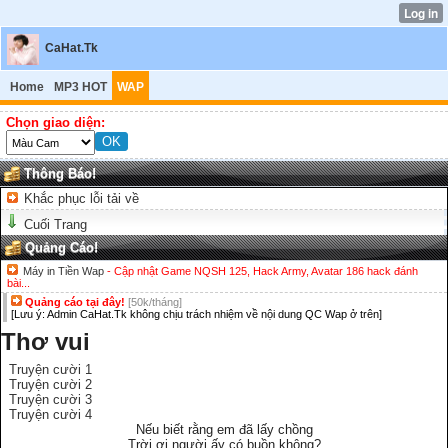
CaHat.Tk
Home
MP3 HOT
WAP
Chọn giao diện:
Thông Báo!
Khắc phục lỗi tải về
Cuối Trang
Quảng Cáo!
Máy in Tiền Wap
- Cập nhật Game NQSH 125, Hack Army, Avatar 186 hack đánh
bài...
Quảng cáo tại đây!
[50k/tháng]
[Lưu ý: Admin CaHat.Tk không chịu trách nhiệm về nội dung QC Wap ở trên]
Thơ vui
Truyện cười 1
Truyện cười 2
Truyện cười 3
Truyện cười 4
Nếu biết rằng em đã lấy chồng
Trời ơi người ấy có buồn không?