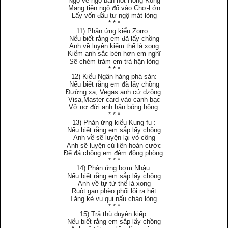
Ngộ về ngộ bán nốt Hồng-Kông
Mang tiền ngộ đổ vào Chợ-Lớn
Lấy vốn đầu tư ngộ mát lòng
* * *
11) Phản ứng kiểu Zorro :
Nếu biết rằng em đã lấy chồng
Anh về luyện kiếm thế là xong
Kiếm anh sắc bén hơn em nghĩ
Sẽ chém trảm em trả hận lòng
* * *
12) Kiểu Ngân hàng phá sản:
Nếu biết rằng em đã lấy chồng
Ðường xa, Vegas anh cứ dzông
Visa,Master card vào canh bạc
Vở nợ đời anh hận bóng hồng.
* * *
13) Phản ứng kiểu Kung-fu :
Nếu biết rằng em sắp lấy chồng
Anh về sẽ luyện lại vỏ công
Anh sẽ luyện cú liên hoàn cước
Ðể đá chồng em đêm động phòng.
* * *
14) Phản ứng bợm Nhậu:
Nếu biết rằng em sắp lấy chồng
Anh về tự tử thế là xong
Ruột gan phèo phổi lôi ra hết
Tặng kẻ vu qui nấu cháo lòng.
* * *
15) Trả thù duyên kiếp:
Nếu biết rằng em sắp lấy chồng