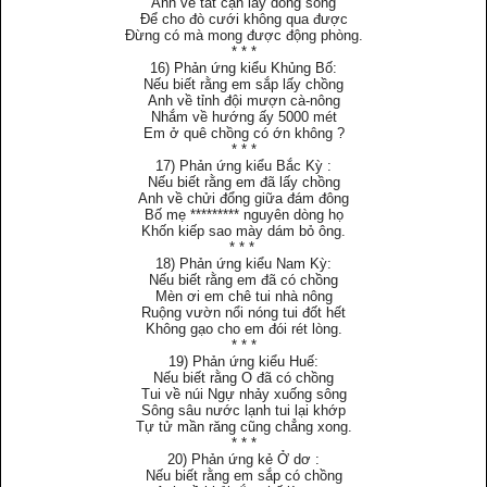
Anh về tát cạn lấy dòng sông
Ðể cho đò cưới không qua được
Ðừng có mà mong được động phòng.
* * *
16) Phản ứng kiểu Khủng Bố:
Nếu biết rằng em sắp lấy chồng
Anh về tỉnh đội mượn cà-nông
Nhắm về hướng ấy 5000 mét
Em ở quê chồng có ớn không ?
* * *
17) Phản ứng kiểu Bắc Kỳ :
Nếu biết rằng em đã lấy chồng
Anh về chửi đổng giữa đám đông
Bố mẹ ********* nguyên dòng họ
Khốn kiếp sao mày dám bỏ ông.
* * *
18) Phản ứng kiểu Nam Kỳ:
Nếu biết rằng em đã có chồng
Mèn ơi em chê tui nhà nông
Ruộng vườn nổi nóng tui đốt hết
Không gạo cho em đói rét lòng.
* * *
19) Phản ứng kiểu Huế:
Nếu biết rằng O đã có chồng
Tui về núi Ngự nhảy xuống sông
Sông sâu nước lạnh tui lại khớp
Tự tử mần răng cũng chẳng xong.
* * *
20) Phản ứng kẻ Ở dơ :
Nếu biết rằng em sắp có chồng