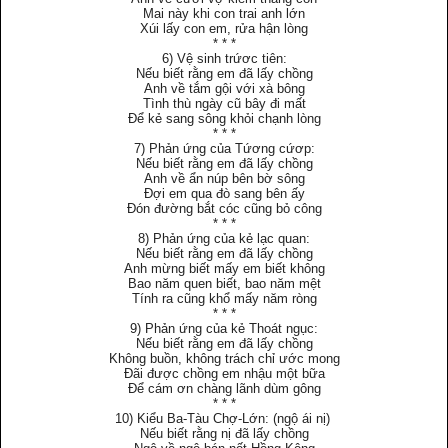
Mai này khi con trai anh lớn
Xúi lấy con em, rửa hận lòng
* * *
6) Vệ sinh trứơc tiên:
Nếu biết rằng em đã lấy chồng
Anh về tắm gội với xà bông
Tình thù ngày cũ bây đi mất
Ðể kẻ sang sông khỏi chạnh lòng
* * *
7) Phản ứng của Tứơng cứơp:
Nếu biết rằng em đã lấy chồng
Anh về ẩn núp bên bờ sông
Ðợi em qua đò sang bên ấy
Ðón đường bắt cóc cũng bỏ công
* * *
8) Phản ứng của kẻ lạc quan:
Nếu biết rằng em đã lấy chồng
Anh mừng biết mấy em biết không
Bao năm quen biết, bao năm mệt
Tính ra cũng khổ mấy năm ròng
* * *
9) Phản ứng của kẻ Thoát ngục:
Nếu biết rằng em đã lấy chồng
Không buồn, không trách chỉ ước mong
Ðãi được chồng em nhậu một bữa
Ðể cám ơn chàng lãnh dùm gông
* * *
10) Kiểu Ba-Tàu Chợ-Lớn: (ngộ ái nị)
Nếu biết rằng nị đã lấy chồng