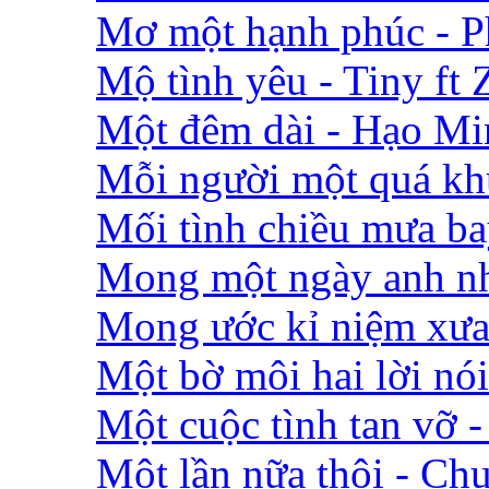
Mơ một hạnh phúc - 
Mộ tình yêu - Tiny ft 
Một đêm dài - Hạo Mi
Mỗi người một quá k
Mối tình chiều mưa b
Mong một ngày anh nh
Mong ước kỉ niệm xưa
Một bờ môi hai lời nó
Một cuộc tình tan vỡ
Một lần nữa thôi - Ch