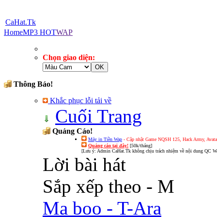
CaHat.Tk
Home
MP3 HOT
WAP
Chọn giao diện:
Thông Báo!
Khắc phục lỗi tải về
Cuối Trang
Quảng Cáo!
Máy in Tiền Wap
- Cập nhật Game NQSH 125, Hack Army, Avatar 
Quảng cáo tại đây!
[50k/tháng]
[Lưu ý: Admin CaHat.Tk không chịu trách nhiệm về nội dung QC Wa
Lời bài hát
Sắp xếp theo - M
Ma boo - T-Ara