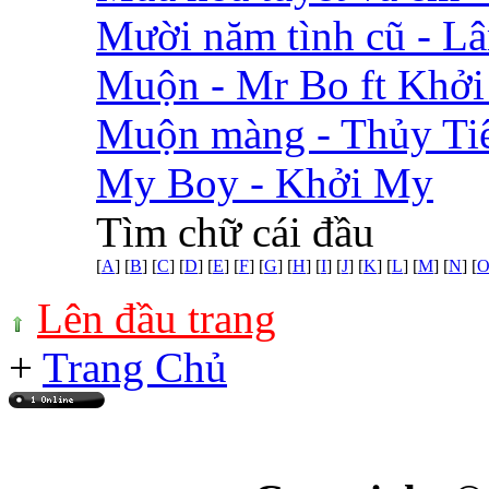
Mười năm tình cũ - L
Muộn - Mr Bo ft Khở
Muộn màng - Thủy Ti
My Boy - Khởi My
Tìm chữ cái đầu
[
A
] [
B
] [
C
] [
D
] [
E
] [
F
] [
G
] [
H
] [
I
] [
J
] [
K
] [
L
] [
M
] [
N
] [
Lên đầu trang
+
Trang Chủ
Online: 4
+(448)