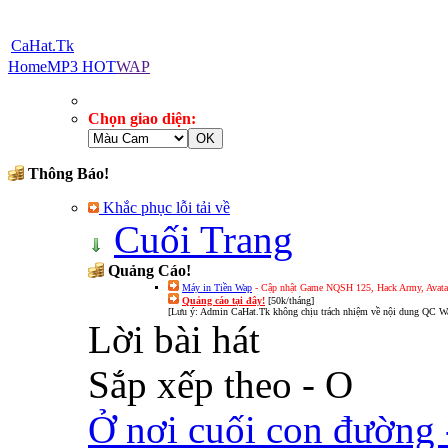
CaHat.Tk
Home
MP3 HOT
WAP
Chọn giao diện:
Thông Báo!
Khắc phục lỗi tải về
Cuối Trang
Quảng Cáo!
Máy in Tiền Wap
- Cập nhật Game NQSH 125, Hack Army, Avatar 
Quảng cáo tại đây!
[50k/tháng]
[Lưu ý: Admin CaHat.Tk không chịu trách nhiệm về nội dung QC Wa
Lời bài hát
Sắp xếp theo - O
Ở nơi cuối con đường