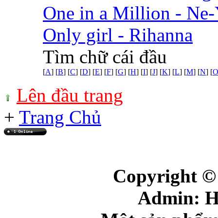
One in a Million - Ne
Only girl - Rihanna
Tìm chữ cái đầu
[
A
] [
B
] [
C
] [
D
] [
E
] [
F
] [
G
] [
H
] [
I
] [
J
] [
K
] [
L
] [
M
] [
N
] [
Lên đầu trang
+
Trang Chủ
Online: 2
+(415)
Copyright ©
Admin: 