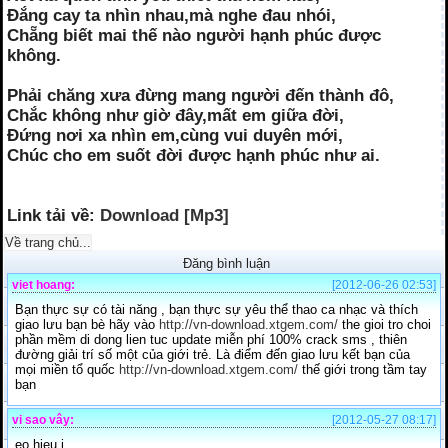
Đắng cay ta nhìn nhau,mà nghe đau nhói,
Chẵng biết mai thế nào người hạnh phúc được
không.
Phải chăng xưa đừng mang người đến thành đô,
Chắc không như giờ đây,mất em giữa đời,
Đứng nơi xa nhìn em,cùng vui duyên mới,
Chúc cho em suốt đời được hạnh phúc như ai.
Link tải về:
Download [Mp3]
Về trang chủ...
Đăng bình luận
viet hoang:
[2012-06-26 02:53]
Bạn thực sự có tài năng , bạn thực sự yêu thể thao ca nhạc và thích
giao lưu bạn bè hãy vào
http://vn-download.xtgem.com/
the gioi tro choi
phần mềm di dong lien tuc update miễn phí 100% crack sms , thiên
đường giải trí số một của giới trẻ. Là điểm đến giao lưu kết bạn của
mọi miền tổ quốc
http://vn-download.xtgem.com/
thế giới trong tầm tay
bạn
vi sao vây:
[2012-05-27 08:17]
eo hjeu j