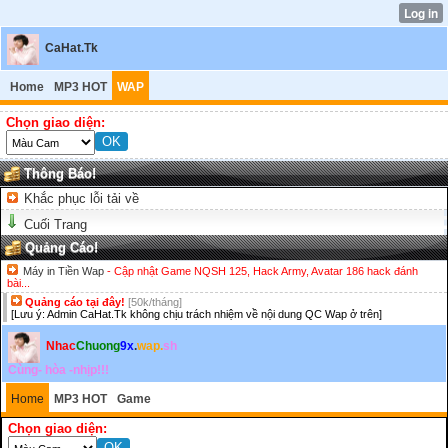
CaHat.Tk
Home
MP3 HOT
WAP
Chọn giao diện:
Thông Báo!
Khắc phục lỗi tải về
Cuối Trang
Quảng Cáo!
Máy in Tiền Wap
- Cập nhật Game NQSH 125, Hack Army, Avatar 186 hack đánh
bài...
Quảng cáo tại đây!
[50k/tháng]
[Lưu ý: Admin CaHat.Tk không chịu trách nhiệm về nội dung QC Wap ở trên]
Nhac
Chuong
9x
.
wap.
sh
Cùng- hòa -nhịp!!!
Home
MP3 HOT
Game
Chọn giao diện: