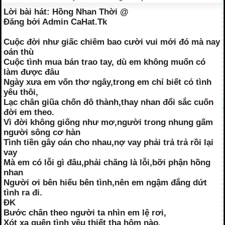
Lời bài hát: Hồng Nhan Thời @
Đăng bởi Admin CaHat.Tk
Cuộc đời như giấc chiêm bao cười vui mới đó mà nay
oán thù
Cuộc tình mua bán trao tay, dù em không muốn có
làm được đâu
Ngày xưa em vốn thơ ngây,trong em chỉ biết có tình
yêu thôi,
Lạc chân giũa chốn đô thành,thay nhan đổi sắc cuốn
đời em theo.
Vì đời không giống như mơ,người trong nhung gấm
người sông cơ hàn
Tình tiền gây oán cho nhau,nợ vay phải trả trả rồi lại
vay
Mà em có lỗi gì đâu,phải chăng là lỗi,bỡi phận hồng
nhan
Người ơi bên hiếu bên tình,nên em ngậm đắng dứt
tình ra đi.
ĐK
Bước chân theo người ta nhìn em lệ rơi,
Xót xa quên tình yêu thiết tha hôm nào,