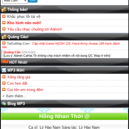
Thông báo!
Khắc phục lỗi tải về
Kho hình nền mới!
Yêu cầu nhạc chuông tới Admin!
Quảng Cáo!
TetGaWap.Com
- Cập nhật Game NQSH 125, Hack Army, Avatar 186 hack đánh
bài...
Quảng Cáo
[20k/tuần]
[Lưu ý: Admin CaHat.Tk không chịu trách nhiệm về nội dung QC Wap ở trên]
HOT Nhất!
MP3 Mới!
Xăng tăng giá
Con heo đất
Gọi tên em trong đêm
+ Xem thêm...
Blog MP3
Hồng Nhan Thời @
Ca sĩ: Lý Hào Nam Sáng tác: Lý Hào Nam