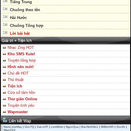
Tiếng Trung
Chuông theo tên
Hài Hước
Chuông Tổng hợp
Lời bài hát
Giải trí + Tiện ích
Nhạc Zing HOT
Kho SMS Kute!
Truyện tổng hợp
Hình nền mới!
Chủ đề HOT
Thủ thuật
Tiện ích
Cửa sổ tâm hồn
Thư giãn Online
Truyện tình yêu
Wapmaster
Liên kết Wap
NamLoveMay
|
GocTQ
|
XaLoVP
|
LetsMobi
|
NgocQua
|
BacNinhNo1
|
MrBinh95
|
Goc9x
|
Wap2SV